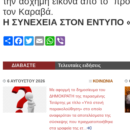
την άσχημη εικόνα από το προ
τον Καραβά.
Η ΣΥΝΕΧΕΙΑ ΣΤΟΝ ΕΝΤΥΠΟ 
Share
Facebook
Twitter
Email
WhatsApp
Viber
ΔΙΑΒΑΣΤΕ
Τελευταίες ειδήσεις
6 ΑΥΓΟΥΣΤΟΥ 2026
ΚΟΙΝΩΝΙΑ
Με αφορμή το δημοσίευμα του
ΔΗΜΟΚΡΑΤΗ της περασμένης
Τετάρτης με τίτλο «Υπό στενή
παρακολούθηση» στο οποίο
αναφερόταν τα αποτελέσματα της
σύσκεψης που πραγματοποιήθηκε
στα γραφεία της ετ...