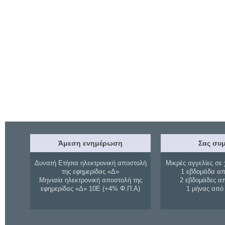
Άμεση ενημέρωση
Σας συμ
Δυνατή Ετήσια ηλεκτρονική αποστολή
Μικρές αγγελίες σε 
της εφημερίδας «Δ»
1 εβδομάδα απ
Μηνιαία ηλεκτρονική αποστολή της
2 εβδομάδες α
εφημερίδας «Δ» 10Ε (+4% Φ.Π.Α)
1 μήνας από