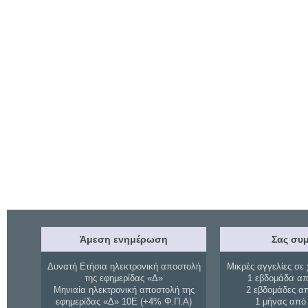
Άμεση ενημέρωση
Σας συμ
Δυνατή Ετήσια ηλεκτρονική αποστολή
Μικρές αγγελίες σε 
της εφημερίδας «Δ»
1 εβδομάδα απ
Μηνιαία ηλεκτρονική αποστολή της
2 εβδομάδες α
εφημερίδας «Δ» 10Ε (+4% Φ.Π.Α)
1 μήνας από