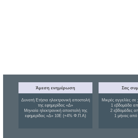
Άμεση ενημέρωση
Σας συμ
Δυνατή Ετήσια ηλεκτρονική αποστολή
Μικρές αγγελίες σε 
της εφημερίδας «Δ»
1 εβδομάδα απ
Μηνιαία ηλεκτρονική αποστολή της
2 εβδομάδες α
εφημερίδας «Δ» 10Ε (+4% Φ.Π.Α)
1 μήνας από