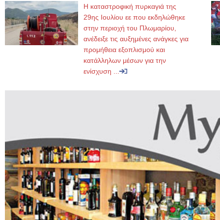
Η καταστροφική πυρκαγιά της
29ης Ιουλίου εε που εκδηλώθηκε
στην περιοχή του Πλωμαρίου,
ανέδειξε τις αυξημένες ανάγκες για
προμήθεια εξοπλισμού και
κατάλληλων μέσων για την
ενίσχυση ...