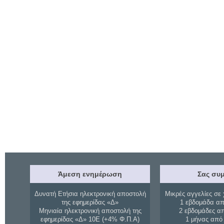
Άμεση ενημέρωση
Σας συμ
Δυνατή Ετήσια ηλεκτρονική αποστολή
Μικρές αγγελίες σε 
της εφημερίδας «Δ»
1 εβδομάδα απ
Μηνιαία ηλεκτρονική αποστολή της
2 εβδομάδες α
εφημερίδας «Δ» 10Ε (+4% Φ.Π.Α)
1 μήνας από