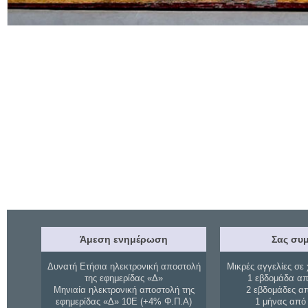
Άμεση ενημέρωση
Σας συμ
Δυνατή Ετήσια ηλεκτρονική αποστολή
Μικρές αγγελίες σε 
της εφημερίδας «Δ»
1 εβδομάδα απ
Μηνιαία ηλεκτρονική αποστολή της
2 εβδομάδες α
εφημερίδας «Δ» 10Ε (+4% Φ.Π.Α)
1 μήνας από