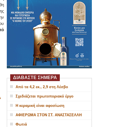
θη
ης
ην
ου
πό
ΔΙΑΒΑΣΤΕ ΣΗΜΕΡΑ
Από τα 4,2 εκ., 2,9 στη Λέσβο
Σχεδιάζεται πρωτοποριακό έργο
Α
Η κεραμική είναι αφοσίωση
ΑΦΙΕΡΩΜΑ ΣΤΟΝ ΣΤ. ΑΝΑΣΤΑΣΕΛΛΗ
Φωτιά