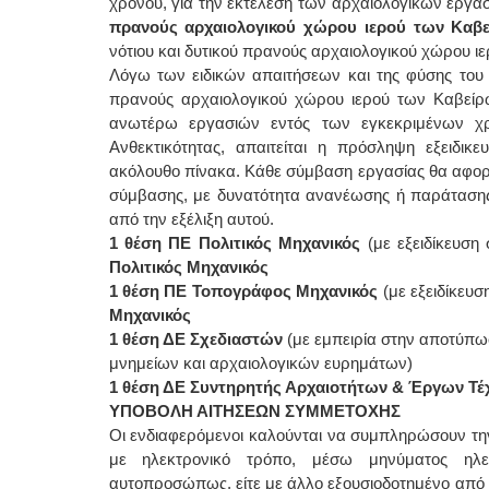
χρόνου, για την εκτέλεση των αρχαιολογικών εργ
πρανούς αρχαιολογικού χώρου ιερού των Καβε
νότιου και δυτικού πρανούς αρχαιολογικού χώρου 
Λόγω των ειδικών απαιτήσεων και της φύσης του 
πρανούς αρχαιολογικού χώρου ιερού των Καβείρω
ανωτέρω εργασιών εντός των εγκεκριμένων χρ
Ανθεκτικότητας, απαιτείται η πρόσληψη εξειδικ
ακόλουθο πίνακα. Κάθε σύμβαση εργασίας θα αφορ
σύμβασης, με δυνατότητα ανανέωσης ή παράτασης 
από την εξέλιξη αυτού.
1 θέση ΠΕ Πολιτικός Μηχανικός
(με εξειδίκευση
Πολιτικός Μηχανικός
1 θέση ΠΕ Τοπογράφος Μηχανικός
(με εξειδίκευ
Μηχανικός
1 θέση ΔΕ Σχεδιαστών
(με εμπειρία στην αποτύπω
μνημείων και αρχαιολογικών ευρημάτων)
1 θέση ΔΕ Συντηρητής Αρχαιοτήτων & Έργων Τέ
ΥΠΟΒΟΛΗ ΑΙΤΗΣΕΩΝ ΣΥΜΜΕΤΟΧΗΣ
Οι ενδιαφερόμενοι καλούνται να συμπληρώσουν την 
με ηλεκτρονικό τρόπο, μέσω μηνύματος ηλεκτρ
αυτοπροσώπως, είτε με άλλο εξουσιοδοτημένο από