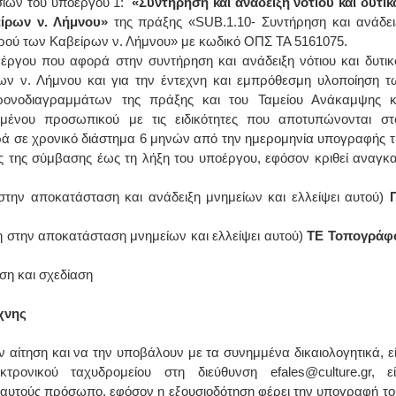
ασιών του υποέργου 1:
«Συντήρηση και ανάδειξη νότιου και δυτικ
ίρων ν. Λήμνου»
της πράξης «SUB.1.10- Συντήρηση και ανάδει
ΙΩΑΝΝΗΣ Α. ΜΑΛΛΙΑΣ
ιερού των Καβείρων ν. Λήμνου» με κωδικό ΟΠΣ ΤΑ 5161075.
έργου που αφορά στην συντήρηση και ανάδειξη νότιου και δυτικ
ΧΕΙΡΟΥΡΓΟΣ
ν ν. Λήμνου και για την έντεχνη και εμπρόθεσμη υλοποίηση τ
ΟΦΘΑΛΜΙΑΤΡΟΣ
Διδάκτωρ Ιατρικής Σχολής
ονοδιαγραμμάτων της πράξης και του Ταμείου Ανάκαμψης κ
Πανεπιστημίου Αθηνών
Καλλιπόλεως 3,Νέα Σμύρνη,
ευμένου προσωπικού με τις ειδικότητες που αποτυπώνονται στ
τηλ:210-9320215
ά σε χρονικό διάστημα 6 μηνών από την ημερομηνία υπογραφής τ
Καβέτσου 10, Μυτιλήνη, τηλ:
2251038065
της σύμβασης έως τη λήξη του υποέργου, εφόσον κριθεί αναγκα
Χειρουργός Ωτορινολαρυγγολόγος
 στην αποκατάσταση και ανάδειξη μνημείων και ελλείψει αυτού)
Έλενα Μπούμπα
ση στην αποκατάσταση μνημείων και ελλείψει αυτού)
ΤΕ Τοπογράφ
Στρατιωτικός Ιατρός
Διδ.Παν.Αθηνών
Διπλωματούχος Ευρ.Ακαδημίας
ση και σχεδίαση
Πάρνηθας 95-97 Αχαρναί
2102467085 & 6938502258
email- elenboumpa@gmail.com
χνης
αίτηση και να την υποβάλουν με τα συνημμένα δικαιολογητικά, εί
ονικού ταχυδρομείου στη διεύθυνση efales@culture.gr, εί
 αυτούς πρόσωπο, εφόσον η εξουσιοδότηση φέρει την υπογραφή το