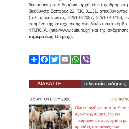
θεωρημένη από δημόσια αρχή, είτε ταχυδρομικά μ
διεύθυνση: Σαπφούς 22, Τ.Κ. 81131, απευθύνοντά
(τηλ. επικοινωνίας: 22510-22087, 22510-40716),
επομένη της καταχώρισης στο διαδικτυακό κόμβο (ισ
ΥΠ.ΠΟ.Α. (http://www.culture.gr) και της ανάρτη
σήμερα έως 11 τρεχ.).
Share
Facebook
Twitter
Email
WhatsApp
Viber
ΔΙΑΒΑΣΤΕ
Τελευταίες ειδήσεις
5 ΑΥΓΟΥΣΤΟΥ 2026
ΟΙΚΟΝ
Ολοκληρώθηκε από το Υπουρ
Αγροτικής Ανάπτυξης και
Τροφίμων, σε συνεργασία με τ
αρμόδιες υπηρεσίες των