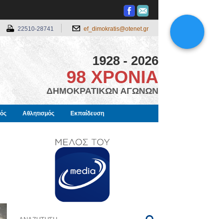
22510-28741
ef_dimokratis@otenet.gr
1928 - 2026
98 ΧΡΟΝΙΑ
ΔΗΜΟΚΡΑΤΙΚΩΝ ΑΓΩΝΩΝ
μός
Αθλητισμός
Εκπαίδευση