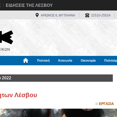
Σ
ΕΙΔΗΣΕΙΣ ΤΗΣ ΛΕΣΒΟΥ
ΑΡΙΩΝΟΣ 6, ΜΥΤΙΛΗΝΗ
22510-25524
ΙΚΩΝ
Πολιτική
Κοινωνία
Οικονομία
Πολιτισ
α
Χρήσιμα
Διεθνή
Πληροφορίες
υ 2022
ήτων Λέσβου
ΕΡΓΑΣΙΑ