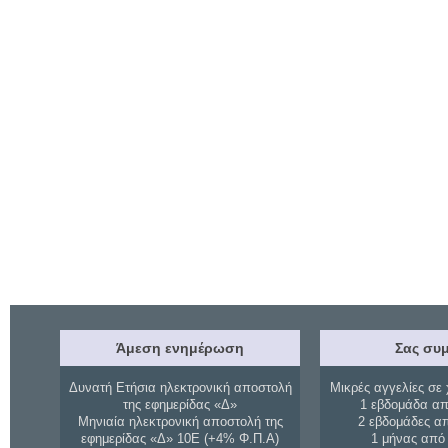
Άμεση ενημέρωση
Σας συμ
Δυνατή Ετήσια ηλεκτρονική αποστολή
Μικρές αγγελίες σε 
της εφημερίδας «Δ»
1 εβδομάδα απ
Μηνιαία ηλεκτρονική αποστολή της
2 εβδομάδες α
εφημερίδας «Δ» 10Ε (+4% Φ.Π.Α)
1 μήνας από