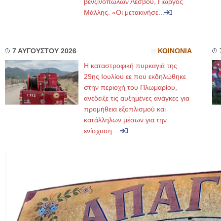
βενζινοπωλών Λέσβου, Γιώργος
Μάλλης. «Οι μετακινήσε...
7 ΑΥΓΟΥΣΤΟΥ 2026
ΚΟΙΝΩΝΙΑ
Η καταστροφική πυρκαγιά της
29ης Ιουλίου εε που εκδηλώθηκε
στην περιοχή του Πλωμαρίου,
ανέδειξε τις αυξημένες ανάγκες για
προμήθεια εξοπλισμού και
κατάλληλων μέσων για την
ενίσχυση ...