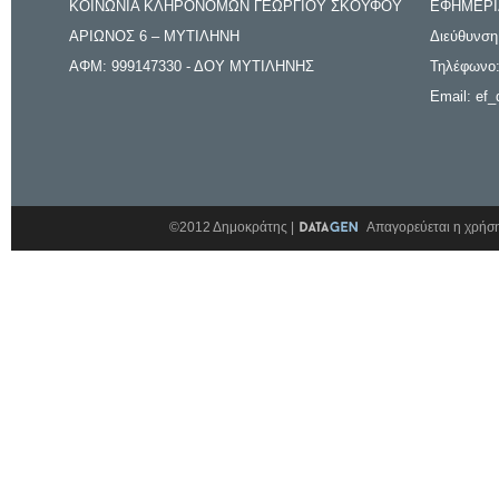
ΚΟΙΝΩΝΙΑ ΚΛΗΡΟΝΟΜΩΝ ΓΕΩΡΓΙΟΥ ΣΚΟΥΦΟΥ
ΕΦΗΜΕΡΙ
ΑΡΙΩΝΟΣ 6 – ΜΥΤΙΛΗΝΗ
Διεύθυνση
ΑΦΜ: 999147330 - ΔΟΥ ΜΥΤΙΛΗΝΗΣ
Τηλέφωνο:
Email: ef_
©2012 Δημοκράτης |
Απαγορεύεται η χρήση