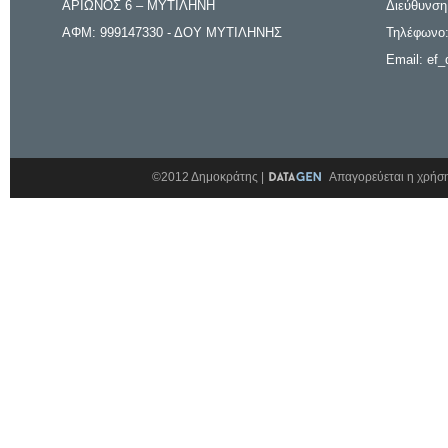
ΑΡΙΩΝΟΣ 6 – ΜΥΤΙΛΗΝΗ
Διεύθυνση
ΑΦΜ: 999147330 - ΔΟΥ ΜΥΤΙΛΗΝΗΣ
Τηλέφωνο:
Email: ef_
©2012 Δημοκράτης |
Απαγορεύεται η χρήση