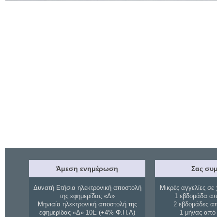
Άμεση ενημέρωση
Σας συμ
Δυνατή Ετήσια ηλεκτρονική αποστολή
Μικρές αγγελίες σε 
της εφημερίδας «Δ»
1 εβδομάδα απ
Μηνιαία ηλεκτρονική αποστολή της
2 εβδομάδες α
εφημερίδας «Δ» 10Ε (+4% Φ.Π.Α)
1 μήνας από