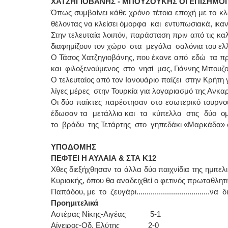
ΧΑΤΖΗΓΙΟΒΑΝΗΣ - ΜΠΟΥΖΟΥΚΗΣ ΟΙ ΕΠΙΣΗΜΟΙ
Όπως συμβαίνει κάθε χρόνο τέτοια εποχή με το κλ
θέλοντας να κλείσει όμορφα και εντυπωσιακά, ικαν
Στην τελευταία λοιπόν, παράσταση πριν από τις κα
διαφημίζουν τον χώρο στα μεγάλα σαλόνια του ελ
Ο Τάσος Χατζηγιοβάνης, που έκανε από εδώ τα πρ
και φιλοξενούμενος στο νησί μας, Γιάννης Μπουζο
Ο τελευταίος από τον Ιανουάριο παίζει στην Κρή
λίγες μέρες στην Τουρκία για λογαριασμό της Ανκα
Οι δύο παίκτες παρέστησαν στο εσωτερικό τουρνο
έδωσαν τα μετάλλια και τα κύπελλα στις δύο ομ
το βράδυ της Τετάρτης στο γηπεδάκι «Μαρκάδα» σ
ΥΠΟΔΟΜΗΣ
ΠΕΦΤΕΙ Η ΑΥΛΑΙΑ & ΣΤΑ Κ12
Χθες διεξήχθησαν τα άλλα δύο παιχνίδια της ημιτελ
Κυριακής, όπου θα αναδειχθεί ο φετινός πρωταθλητής
Παπάδου, με το ζευγάρι....................................
Προημιτελικά
Αστέρας Νίκης-Αιγέας 5-1
Αίγειρος-Οδ. Ελύτης 2-0