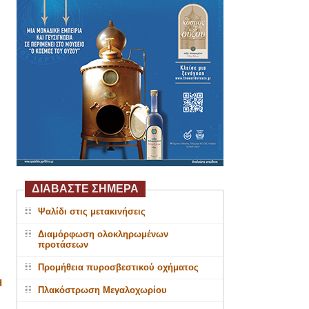
ΔΙΑΒΑΣΤΕ ΣΗΜΕΡΑ
Ψαλίδι στις μετακινήσεις
Διαμόρφωση ολοκληρωμένων
προτάσεων
Προμήθεια πυροσβεστικού οχήματος
Η
Πλακόστρωση Μεγαλοχωρίου