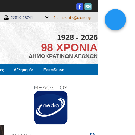
22510-28741
ef_dimokratis@otenet.gr
1928 - 2026
98 ΧΡΟΝΙΑ
ΔΗΜΟΚΡΑΤΙΚΩΝ ΑΓΩΝΩΝ
μός
Αθλητισμός
Εκπαίδευση