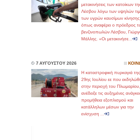
μετακινήσεις των κατοίκων τη
Λέσβου λόγω των υψηλών τι
των υγρών καυσίμων κίνησης
όπως αναφέρει ο πρόεδρος τ
βενζινοπωλών Λέσβου, Γιώργ
Μάλλης. «Οι μετακινήσε...
7 ΑΥΓΟΥΣΤΟΥ 2026
ΚΟΙΝ
Η καταστροφική πυρκαγιά τη
29ης Ιουλίου εε που εκδηλώθ
στην περιοχή του Πλωμαρίου
ανέδειξε τις αυξημένες ανάγκε
προμήθεια εξοπλισμού και
κατάλληλων μέσων για την
ενίσχυση ...