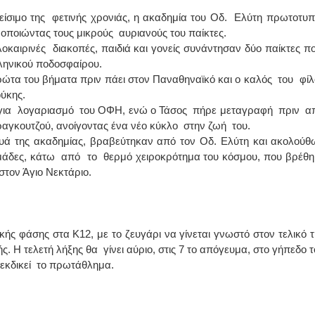
είσιμο της φετινής χρονιάς, η ακαδημία του Οδ. Ελύτη πρωτοτυπ
ΙΩΑΝΝΗΣ Α. ΜΑΛΛΙΑΣ
οποιώντας τους μικρούς αυριανούς του παίκτες.
λοκαιρινές διακοπές, παιδιά και γονείς συνάντησαν δύο παίκτες π
ΧΕΙΡΟΥΡΓΟΣ
ληνικού ποδοσφαίρου.
ΟΦΘΑΛΜΙΑΤΡΟΣ
Διδάκτωρ Ιατρικής Σχολής
ώτα του βήματα πριν πάει στον Παναθηναϊκό και ο καλός του φίλ
Πανεπιστημίου Αθηνών
Καλλιπόλεως 3,Νέα Σμύρνη,
ύκης.
τηλ:210-9320215
τη για λογαριασμό του ΟΦΗ, ενώ ο Τάσος πήρε μεταγραφή πριν α
Καβέτσου 10, Μυτιλήνη, τηλ:
2251038065
ραγκουτζού, ανοίγοντας ένα νέο κύκλο στην ζωή του.
υά της ακαδημίας, βραβεύτηκαν από τον Οδ. Ελύτη και ακολούθ
Χειρουργός Ωτορινολαρυγγολόγος
άδες, κάτω από το θερμό χειροκρότημα του κόσμου, που βρέθη
τον Άγιο Νεκτάριο.
Έλενα Μπούμπα
Στρατιωτικός Ιατρός
Διδ.Παν.Αθηνών
Διπλωματούχος Ευρ.Ακαδημίας
Πάρνηθας 95-97 Αχαρναί
2102467085 & 6938502258
ικής φάσης στα Κ12, με το ζευγάρι να γίνεται γνωστό στον τελικό τ
email- elenboumpa@gmail.com
. Η τελετή λήξης θα γίνει αύριο, στις 7 το απόγευμα, στο γήπεδο τ
να διεκδικεί το πρωτάθλημα.