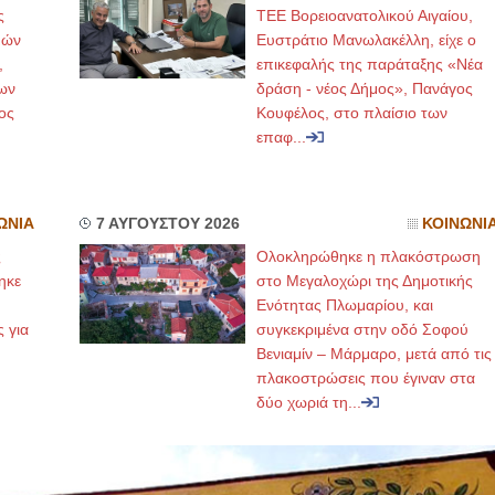
ς
ΤΕΕ Βορειοανατολικού Αιγαίου,
μών
Ευστράτιο Μανωλακέλλη, είχε ο
,
επικεφαλής της παράταξης «Νέα
ων
δράση - νέος Δήμος», Πανάγος
ος
Κουφέλος, στο πλαίσιο των
επαφ...
ΩΝΙΑ
7 ΑΥΓΟΥΣΤΟΥ 2026
ΚΟΙΝΩΝΙ
ς
Ολοκληρώθηκε η πλακόστρωση
ηκε
στο Μεγαλοχώρι της Δημοτικής
,
Ενότητας Πλωμαρίου, και
ς για
συγκεκριμένα στην οδό Σοφού
Βενιαμίν – Μάρμαρο, μετά από τις
πλακοστρώσεις που έγιναν στα
δύο χωριά τη...