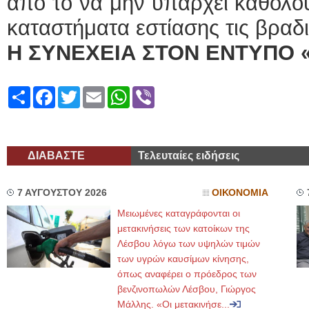
από το να μην υπάρχει καθόλου
καταστήματα εστίασης τις βραδ
Η ΣΥΝΕΧΕΙΑ ΣΤΟΝ ΕΝΤΥΠΟ 
Share
Facebook
Twitter
Email
WhatsApp
Viber
ΔΙΑΒΑΣΤΕ
Τελευταίες ειδήσεις
7 ΑΥΓΟΥΣΤΟΥ 2026
ΟΙΚΟΝΟΜΙΑ
Μειωμένες καταγράφονται οι
μετακινήσεις των κατοίκων της
Λέσβου λόγω των υψηλών τιμών
των υγρών καυσίμων κίνησης,
όπως αναφέρει ο πρόεδρος των
βενζινοπωλών Λέσβου, Γιώργος
Μάλλης. «Οι μετακινήσε...