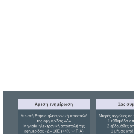
Άμεση ενημέρωση
Σας συμ
Δυνατή Ετήσια ηλεκτρονική αποστολή
Μικρές αγγελίες σε 
της εφημερίδας «Δ»
1 εβδομάδα απ
Μηνιαία ηλεκτρονική αποστολή της
2 εβδομάδες α
εφημερίδας «Δ» 10Ε (+4% Φ.Π.Α)
1 μήνας από