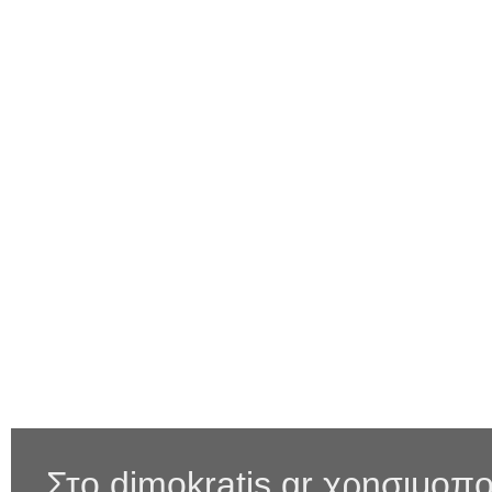
Στο dimokratis.gr χρησιμοπο