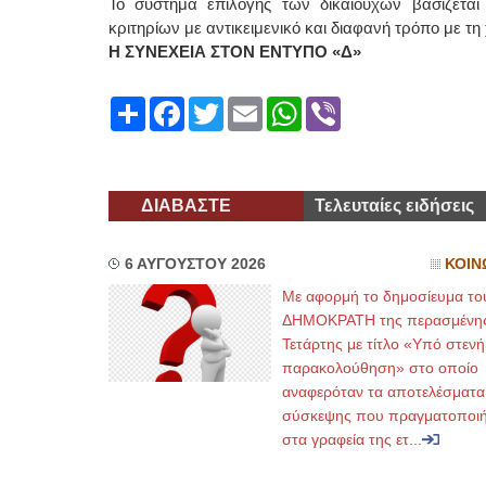
Το σύστημα επιλογής των δικαιούχων βασίζεται
κριτηρίων με αντικειμενικό και διαφανή τρόπο με τ
Η ΣΥΝΕΧΕΙΑ ΣΤΟΝ ΕΝΤΥΠΟ «Δ»
Share
Facebook
Twitter
Email
WhatsApp
Viber
ΔΙΑΒΑΣΤΕ
Τελευταίες ειδήσεις
6 ΑΥΓΟΥΣΤΟΥ 2026
ΚΟΙΝ
Με αφορμή το δημοσίευμα το
ΔΗΜΟΚΡΑΤΗ της περασμένη
Τετάρτης με τίτλο «Υπό στενή
παρακολούθηση» στο οποίο
αναφερόταν τα αποτελέσματα
σύσκεψης που πραγματοποι
στα γραφεία της ετ...