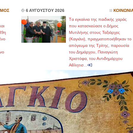
ΣΜΟΣ
6 ΑΥΓΟΥΣΤΟΥ 2026
ΚΟΙΝΩΝΙ
Tα εγκαίνια της παιδικής χαράς
και
που κατασκεύασε ο Δήμος
39η
Μυτιλήνης στους Ταξιάρχες
ένο
(Καγιάνι), πραγματοποιήθηκαν το
απόγευμα της Τρίτης, παρουσία
νο
του Δημάρχου, Παναγιώτη
Χριστόφα, του Αντιδημάρχου
Αθλητισ...