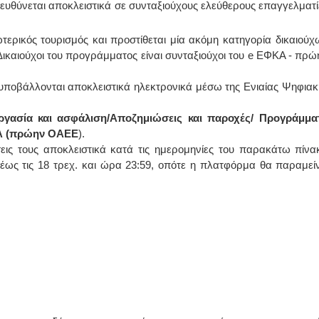
υθύνεται αποκλειστικά σε συνταξιούχους ελεύθερους επαγγελματί
ΙΟΛΟΓΟΣ
ΙΩΑΝΝΗΣ Α. ΜΑΛΛΙΑΣ
ερικός τουρισμός και προστίθεται μία ακόμη κατηγορία δικαιούχ
ικαιούχοι του προγράμματος είναι συνταξιούχοι του e ΕΦΚΑ - πρώ
ΤΑΝΤΙΝΟΣ Ε. ΑΡΩΝΗΣ
ΧΕΙΡΟΥΡΓΟΣ
 πίεσης και ρυθμού
ΟΦΘΑΛΜΙΑΤΡΟΣ
ασία κοπώσεως Φορητός
Διδάκτωρ Ιατρικής Σχολής
χος
Πανεπιστημίου Αθηνών
ποβάλλονται αποκλειστικά ηλεκτρονικά μέσω της Ενιαίας Ψηφιακ
ήνη Βουρνάζων 2
Καλλιπόλεως 3,Νέα Σμύρνη,
251302311
τηλ:210-9320215
Παπάδος τηλ.22510-83600
Καβέτσου 10, Μυτιλήνη, τηλ:
 Εργασία και ασφάλιση/Αποζημιώσεις και παροχές/ Προγράμμα
skos@gmail.com
2251038065
ΚΑ (πρώην ΟΑΕΕ
).
σεις τους αποκλειστικά κατά τις ημερομηνίες του παρακάτω πίνα
ρια Manual Therapist
Χειρουργός Ωτορινολαρυγγολόγος
έως τις 18 τρεχ. και ώρα 23:59, οπότε η πλατφόρμα θα παραμείν
ουλάκη-Γαλάτη Ιφιγένεια
Έλενα Μπούμπα
ούχος Φυσικοθεραπείας
Στρατιωτικός Ιατρός
Θεσσαλονίκης-PAMP
Διδ.Παν.Αθηνών
ση με ΕΟΠΥΥ
Διπλωματούχος Ευρ.Ακαδημίας
πιού 39 Χρυσομαλλούσα
Πάρνηθας 95-97 Αχαρναί
ήνη
2102467085 & 6938502258
22510-54898- 6977957180
email- elenboumpa@gmail.com