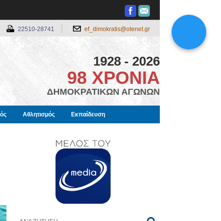
22510-28741
ef_dimokratis@otenet.gr
1928 - 2026
98 ΧΡΟΝΙΑ
ΔΗΜΟΚΡΑΤΙΚΩΝ ΑΓΩΝΩΝ
μός
Αθλητισμός
Εκπαίδευση