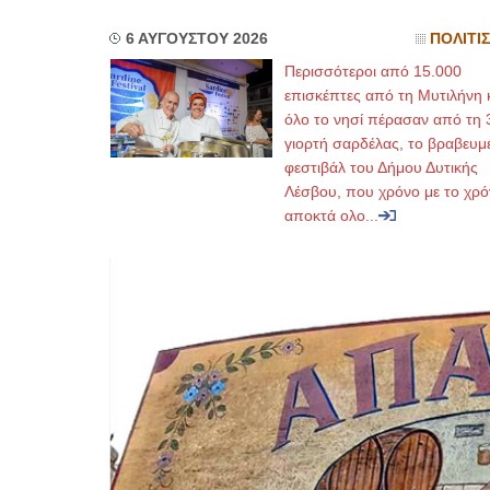
6 ΑΥΓΟΥΣΤΟΥ 2026
ΠΟΛΙΤΙ
Περισσότεροι από 15.000
επισκέπτες από τη Μυτιλήνη 
όλο το νησί πέρασαν από τη 
γιορτή σαρδέλας, το βραβευμ
φεστιβάλ του Δήμου Δυτικής
Λέσβου, που χρόνο με το χρό
αποκτά ολο...