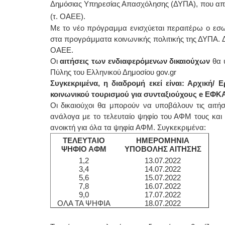
Δημόσιας Υπηρεσίας Απασχόλησης (ΔΥΠΑ), που απε
(τ. ΟΑΕΕ).
ΕΙΔΙΚΟΣ ΚΑΡΔ
Με το νέο πρόγραμμα ενισχύεται περαιτέρω ο εσωτ
στα προγράμματα κοινωνικής πολιτικής της ΔΥΠΑ. Δ
ΚΩΝΣ
Holter
ΟΑΕΕ.
Δοκιμ
υπέρη
Οι
αιτήσεις των ενδιαφερόμενων δικαιούχων
θα υ
Μυτιλ
Πύλης του Ελληνικού Δημοσίου gov.gr
τηλ.2
Γέρα:
Συγκεκριμένα, η διαδρομή εκεί είναι: Αρχική/
aroni
κοινωνικού τουρισμού για συνταξιούχους e ΕΦ
Οι δικαιούχοι θα μπορούν να υποβάλουν τις αιτή
Φυσικοθεραπεύτ
ανάλογα με το τελευταίο ψηφίο του ΑΦΜ τους και 
ανοικτή για όλα τα ψηφία ΑΦΜ. Συγκεκριμένα:
Σταυρ
Πτυχι
ΤΕΛΕΥΤΑΙΟ
ΗΜΕΡΟΜΗΝΙΑ
ΑΤΕΙ 
ΨΗΦΙΟ ΑΦΜ
ΥΠΟΒΟΛΗΣ ΑΙΤΗΣΗΣ
Σύμβα
Ασκλη
1,2
13.07.2022
Μυτιλ
3,4
14.07.2022
τηλ. 
5,6
15.07.2022
7,8
16.07.2022
9,0
17.07.2022
ΟΛΑ ΤΑ ΨΗΦΙΑ
18.07.2022