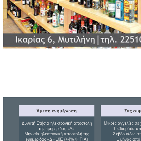
Άμεση ενημέρωση
Σας συμ
Δυνατή Ετήσια ηλεκτρονική αποστολή
Μικρές αγγελίες σε 
της εφημερίδας «Δ»
1 εβδομάδα απ
Μηνιαία ηλεκτρονική αποστολή της
2 εβδομάδες α
εφημερίδας «Δ» 10Ε (+4% Φ.Π.Α)
1 μήνας από