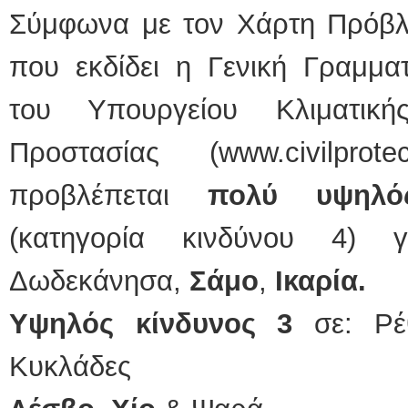
Σύμφωνα με τον Χάρτη Πρόβλ
ΕΙΔΙΚΟΣ ΚΑΡΔΙΟΛΟΓΟΣ
που εκδίδει η Γενική Γραμματ
ΚΩΝΣΤΑΝΤΙΝΟΣ
Holter πίεσης κα
Δοκιμασία κοπώ
του Υπουργείου Κλιματικ
υπέρηχος
Μυτιλήνη Βουρν
τηλ.2251302311
Προστασίας (www.civilprot
Γέρα:Παπάδος τ
aroniskos@gmai
προβλέπεται
πολύ υψηλό
Φυσικοθεραπεύτρια Manu
(κατηγορία κινδύνου 4) γ
Σταυρουλάκη-Γαλ
Πτυχιούχος Φυσι
ΑΤΕΙ Θεσσαλον
Σύμβαση με ΕΟ
Δωδεκάνησα,
Σάμο
,
Ικαρία.
Ασκληπιού 39 Χ
Μυτιλήνη
τηλ. 22510-5489
Υψηλός κίνδυνος 3
σε: Ρέθ
Κυκλάδες