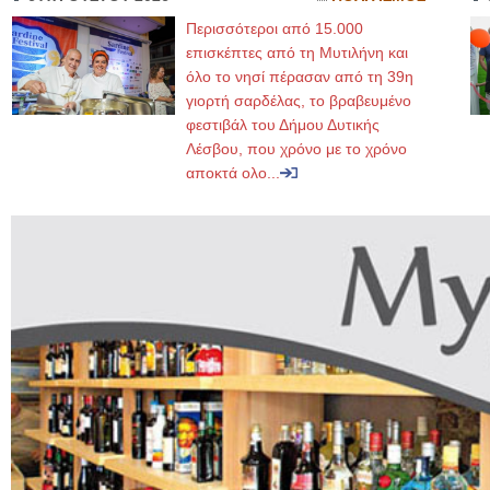
Περισσότεροι από 15.000
επισκέπτες από τη Μυτιλήνη και
όλο το νησί πέρασαν από τη 39η
γιορτή σαρδέλας, το βραβευμένο
φεστιβάλ του Δήμου Δυτικής
Λέσβου, που χρόνο με το χρόνο
αποκτά ολο...