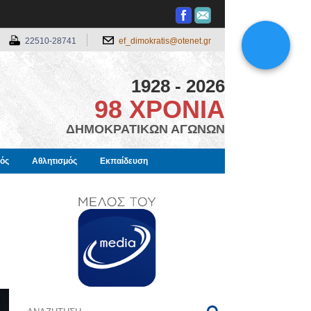
22510-28741
ef_dimokratis@otenet.gr
1928 - 2026
98 ΧΡΟΝΙΑ
ΔΗΜΟΚΡΑΤΙΚΩΝ ΑΓΩΝΩΝ
μός
Αθλητισμός
Εκπαίδευση