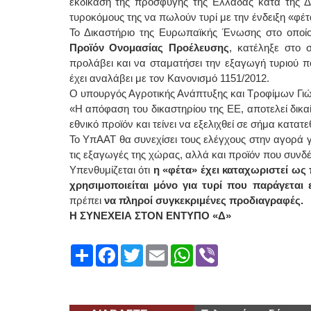
εκδίκαση της προσφυγής της Ελλάδας κατά της Δα
τυροκόμους της να πωλούν τυρί με την ένδειξη «φέτ
Το Δικαστήριο της Ευρωπαϊκής Ένωσης στο οποί
Προϊόν Ονομασίας Προέλευσης
, κατέληξε στο 
προλάβει και να σταματήσει την εξαγωγή τυριού π
έχει αναλάβει με τον Κανονισμό 1151/2012.
Ο υπουργός Αγροτικής Ανάπτυξης και Τροφίμων Γι
«Η απόφαση του δικαστηρίου της ΕΕ, αποτελεί δικ
εθνικό προϊόν και τείνει να εξελιχθεί σε σήμα κατα
Το ΥπΑΑΤ θα συνεχίσει τους ελέγχους στην αγορά γι
τις εξαγωγές της χώρας, αλλά και προϊόν που συνδ
Υπενθυμίζεται ότι
η «φέτα» έχει καταχωριστεί ως
χρησιμοποιείται μόνο για τυρί που παράγεται
πρέπει
να πληροί συγκεκριμένες προδιαγραφές.
Η ΣΥΝΕΧΕΙΑ ΣΤΟΝ ΕΝΤΥΠΟ «Δ»
Share
Facebook
Twitter
Email
WhatsApp
Viber