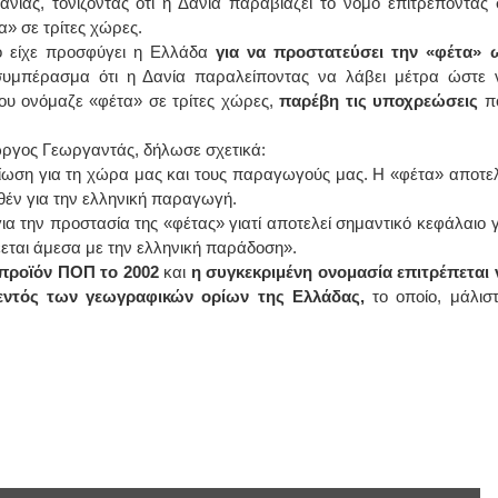
νίας, τονίζοντας ότι η Δανία παραβιάζει το νόμο επιτρέποντας 
α» σε τρίτες χώρες.
ΙΩΑΝΝΗΣ Α. ΜΑΛΛΙΑΣ
ο είχε προσφύγει η Ελλάδα
για να προστατεύσει την «φέτα» 
συμπέρασμα ότι η Δανία παραλείποντας να λάβει μέτρα ώστε 
ΧΕΙΡΟΥΡΓΟΣ
ου ονόμαζε «φέτα» σε τρίτες χώρες,
παρέβη τις υποχρεώσεις
π
ΟΦΘΑΛΜΙΑΤΡΟΣ
Διδάκτωρ Ιατρικής Σχολής
Πανεπιστημίου Αθηνών
Καλλιπόλεως 3,Νέα Σμύρνη,
ώργος Γεωργαντάς, δήλωσε σχετικά:
τηλ:210-9320215
αίωση για τη χώρα μας και τους παραγωγούς μας. Η «φέτα» αποτελ
Καβέτσου 10, Μυτιλήνη, τηλ:
2251038065
τεθέν για την ελληνική παραγωγή.
α την προστασία της «φέτας» γιατί αποτελεί σημαντικό κεφάλαιο γ
Χειρουργός Ωτορινολαρυγγολόγος
έεται άμεσα με την ελληνική παράδοση».
 προϊόν ΠΟΠ το 2002
και
η συγκεκριμένη ονομασία επιτρέπεται 
Έλενα Μπούμπα
 εντός των γεωγραφικών ορίων της Ελλάδας,
το οποίο, μάλιστ
Στρατιωτικός Ιατρός
Διδ.Παν.Αθηνών
Διπλωματούχος Ευρ.Ακαδημίας
Πάρνηθας 95-97 Αχαρναί
2102467085 & 6938502258
email- elenboumpa@gmail.com