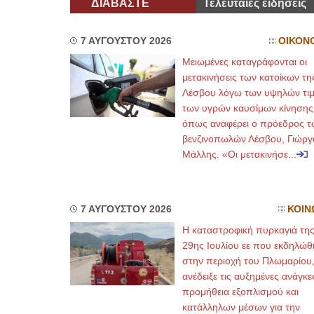
ΔΙΑΒΑΣΤΕ
Τελευταίες ειδήσεις
7 ΑΥΓΟΥΣΤΟΥ 2026
ΟΙΚΟΝ
Μειωμένες καταγράφονται οι
μετακινήσεις των κατοίκων τη
Λέσβου λόγω των υψηλών τι
των υγρών καυσίμων κίνησης
όπως αναφέρει ο πρόεδρος τ
βενζινοπωλών Λέσβου, Γιώργ
Μάλλης. «Οι μετακινήσε...
7 ΑΥΓΟΥΣΤΟΥ 2026
ΚΟΙΝ
Η καταστροφική πυρκαγιά τη
29ης Ιουλίου εε που εκδηλώθ
στην περιοχή του Πλωμαρίου
ανέδειξε τις αυξημένες ανάγκε
προμήθεια εξοπλισμού και
κατάλληλων μέσων για την