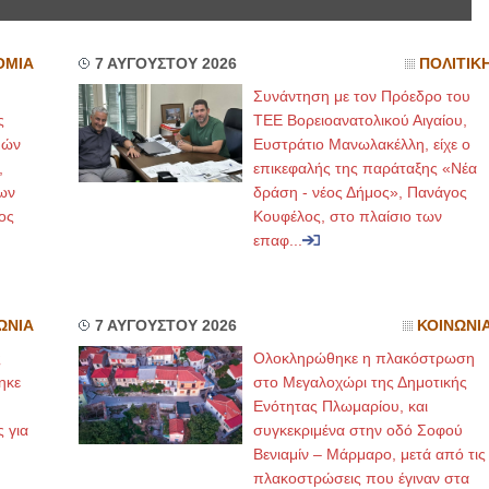
ΟΜΙΑ
7 ΑΥΓΟΥΣΤΟΥ 2026
ΠΟΛΙΤΙΚ
Συνάντηση με τον Πρόεδρο του
ς
ΤΕΕ Βορειοανατολικού Αιγαίου,
μών
Ευστράτιο Μανωλακέλλη, είχε ο
,
επικεφαλής της παράταξης «Νέα
ων
δράση - νέος Δήμος», Πανάγος
ος
Κουφέλος, στο πλαίσιο των
επαφ...
ΩΝΙΑ
7 ΑΥΓΟΥΣΤΟΥ 2026
ΚΟΙΝΩΝΙ
ς
Ολοκληρώθηκε η πλακόστρωση
ηκε
στο Μεγαλοχώρι της Δημοτικής
,
Ενότητας Πλωμαρίου, και
ς για
συγκεκριμένα στην οδό Σοφού
Βενιαμίν – Μάρμαρο, μετά από τις
πλακοστρώσεις που έγιναν στα