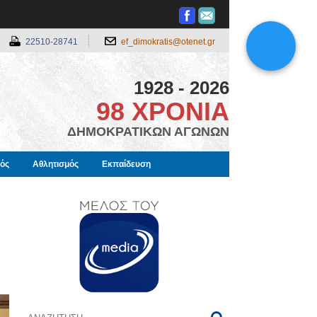
22510-28741
ef_dimokratis@otenet.gr
1928 - 2026
98 ΧΡΟΝΙΑ
ΔΗΜΟΚΡΑΤΙΚΩΝ ΑΓΩΝΩΝ
μός
Αθλητισμός
Εκπαίδευση