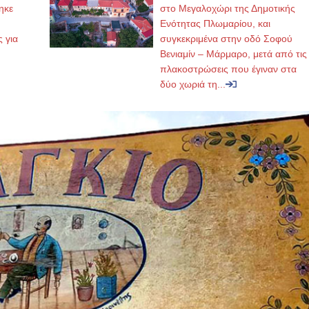
ηκε
στο Μεγαλοχώρι της Δημοτικής
,
Ενότητας Πλωμαρίου, και
ς για
συγκεκριμένα στην οδό Σοφού
Βενιαμίν – Μάρμαρο, μετά από τις
πλακοστρώσεις που έγιναν στα
δύο χωριά τη...