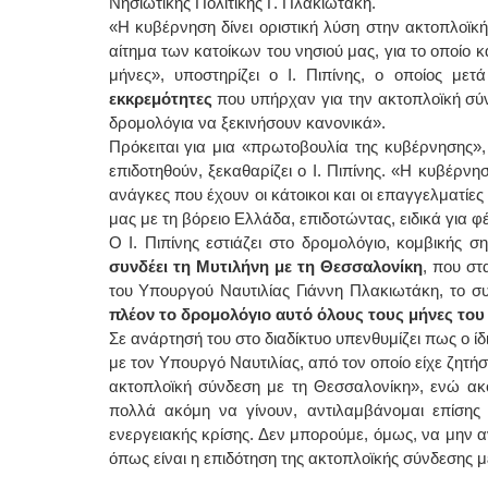
Νησιωτικής Πολιτικής Γ. Πλακιωτάκη.
«Η κυβέρνηση δίνει οριστική λύση στην ακτοπλοϊκ
αίτημα των κατοίκων του νησιού μας, για το οποίο 
μήνες», υποστηρίζει ο Ι. Πιπίνης, ο οποίος με
εκκρεμότητες
που υπήρχαν για την ακτοπλοϊκή σ
δρομολόγια να ξεκινήσουν κανονικά».
Πρόκειται για μια «πρωτοβουλία της κυβέρνησης»,
επιδοτηθούν, ξεκαθαρίζει ο Ι. Πιπίνης. «Η κυβέρνη
ανάγκες που έχουν οι κάτοικοι και οι επαγγελματίε
μας με τη βόρειο Ελλάδα, επιδοτώντας, ειδικά για φέ
Ο Ι. Πιπίνης εστιάζει στο δρομολόγιο, κομβικής σ
συνδέει τη Μυτιλήνη με τη Θεσσαλονίκη
, που στ
του Υπουργού Ναυτιλίας Γιάννη Πλακιωτάκη, το σ
πλέον το δρομολόγιο αυτό όλους τους μήνες του
Σε ανάρτησή του στο διαδίκτυο υπενθυμίζει πως ο ί
με τον Υπουργό Ναυτιλίας, από τον οποίο είχε ζητήσ
ακτοπλοϊκή σύνδεση με τη Θεσσαλονίκη», ενώ ακ
πολλά ακόμη να γίνουν, αντιλαμβάνομαι επίσης 
ενεργειακής κρίσης. Δεν μπορούμε, όμως, να μην 
όπως είναι η επιδότηση της ακτοπλοϊκής σύνδεσης με