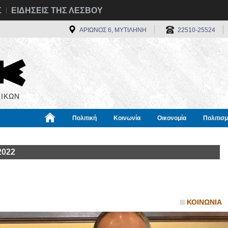
Σ
ΕΙΔΗΣΕΙΣ ΤΗΣ ΛΕΣΒΟΥ
ΑΡΙΩΝΟΣ 6, ΜΥΤΙΛΗΝΗ
22510-25524
ΙΚΩΝ
Πολιτική
Κοινωνία
Οικονομία
Πολιτισ
α
Χρήσιμα
Διεθνή
Πληροφορίες
2022
ΚΟΙΝΩΝΙΑ