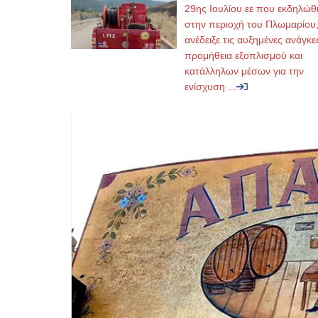
29ης Ιουλίου εε που εκδηλώθ
στην περιοχή του Πλωμαρίου
ανέδειξε τις αυξημένες ανάγκε
προμήθεια εξοπλισμού και
κατάλληλων μέσων για την
ενίσχυση ...