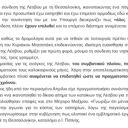
ή σύνδεση της Λέσβου με τη Θεσσαλονίκη, ικανοποιώντας ένα πάγ
ΙΩΑΝΝΗΣ Α. ΜΑΛΛΙΑΣ
και εγώ προσωπικά έχω εισηγηθεί και έχω επιμείνει αρμοδίως εδώ κ
τά την συνάντηση του με τον Υπουργό διευκρινίζει πως
«όλες 
ΧΕΙΡΟΥΡΓΟΣ
ύνδεση πλέον
έχουν επιλυθεί
και το επόμενο διάστημα αναμένεται 
ΟΦΘΑΛΜΙΑΤΡΟΣ
Διδάκτωρ Ιατρικής Σχολής
Πανεπιστημίου Αθηνών
Καλλιπόλεως 3,Νέα Σμύρνη,
 καθώς τα δρομολόγια αυτά για να τεθούν σε λειτουργία πρέπει 
τηλ:210-9320215
ση του Κυριάκου Μητσοτάκη επιδεικνύοντας ιδιαίτερη ευαισθησία στ
Καβέτσου 10, Μυτιλήνη, τηλ:
2251038065
ς της Λέσβου, ρυθμίζει για πρώτη φορά, μόνιμα τη σύνδεση του νησι
τος, τρεις γραμμές».
Χειρουργός Ωτορινολαρυγγολόγος
ημασίας για τις ανάγκες της Λέσβου,
του συμβατικού πλοίου, π
αματούσε τους καλοκαιρινούς μήνες. Χάρη στην αποτελεσματικότη
Έλενα Μπούμπα
υμβατικό πλοίο
αναμένεται να επιδοτηθεί ώστε να πραγματοποι
Στρατιωτικός Ιατρός
Διδ.Παν.Αθηνών
 χρόνου.
Διπλωματούχος Ευρ.Ακαδημίας
διος ήδη από τον περασμένο Απρίλιο είχε πραγματοποιήσει συνάντη
Πάρνηθας 95-97 Αχαρναί
2102467085 & 6938502258
ει «να ικανοποιηθεί το δίκαιο αίτημα των κατοίκων της Λέσβου για τ
email- elenboumpa@gmail.com
ολούθησαν επαφές και στο Μέγαρο Μαξίμου. «Γνωρίζω ότι μένο
την αγωνία για το κόστος των εισιτηρίων, λόγω της παγκόσμι
αναγνωρίσουμε στην κυβέρνηση πως υλοποιεί ένα εμβληματικό έργ
 τη Θεσσαλονίκη», καταλήγει ο Ι. Πιπίνης.