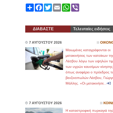
Share
Facebook
Twitter
Email
WhatsApp
Viber
ΔΙΑΒΑΣΤΕ
Τελευταίες ειδήσεις
7 ΑΥΓΟΥΣΤΟΥ 2026
ΟΙΚΟΝ
Μειωμένες καταγράφονται οι
μετακινήσεις των κατοίκων τη
Λέσβου λόγω των υψηλών τι
των υγρών καυσίμων κίνησης
όπως αναφέρει ο πρόεδρος τ
βενζινοπωλών Λέσβου, Γιώργ
Μάλλης. «Οι μετακινήσε...
7 ΑΥΓΟΥΣΤΟΥ 2026
ΚΟΙΝ
Η καταστροφική πυρκαγιά τη