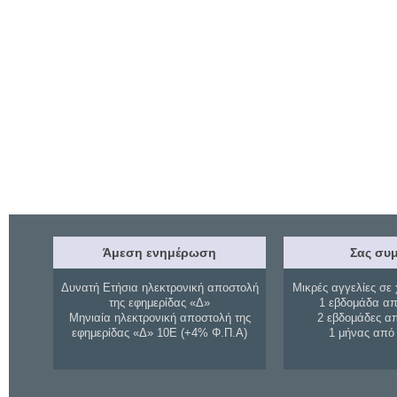
Άμεση ενημέρωση
Σας συμ
Δυνατή Ετήσια ηλεκτρονική αποστολή
Μικρές αγγελίες σε 
της εφημερίδας «Δ»
1 εβδομάδα απ
Μηνιαία ηλεκτρονική αποστολή της
2 εβδομάδες α
εφημερίδας «Δ» 10Ε (+4% Φ.Π.Α)
1 μήνας από