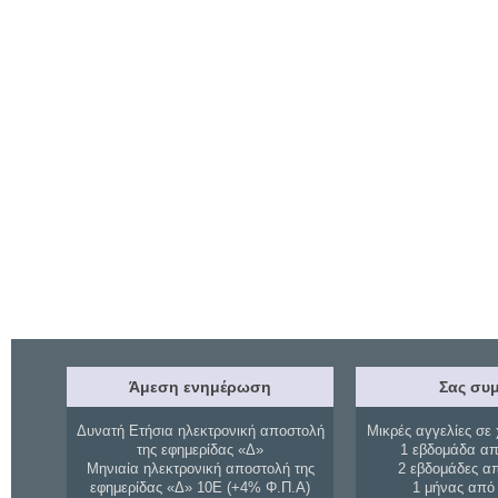
Άμεση ενημέρωση
Σας συμ
Δυνατή Ετήσια ηλεκτρονική αποστολή
Μικρές αγγελίες σε 
της εφημερίδας «Δ»
1 εβδομάδα απ
Μηνιαία ηλεκτρονική αποστολή της
2 εβδομάδες α
εφημερίδας «Δ» 10Ε (+4% Φ.Π.Α)
1 μήνας από