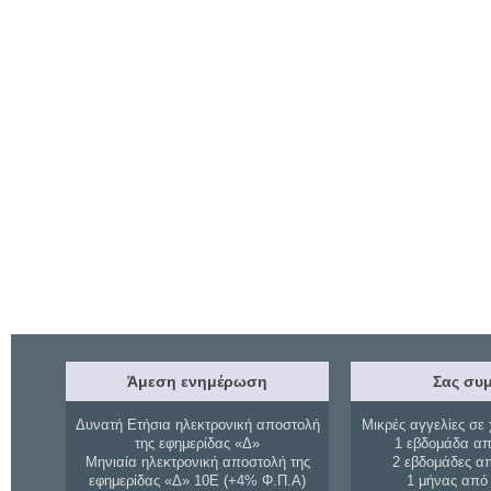
Άμεση ενημέρωση
Σας συμ
Δυνατή Ετήσια ηλεκτρονική αποστολή
Μικρές αγγελίες σε 
της εφημερίδας «Δ»
1 εβδομάδα απ
Μηνιαία ηλεκτρονική αποστολή της
2 εβδομάδες α
εφημερίδας «Δ» 10Ε (+4% Φ.Π.Α)
1 μήνας από