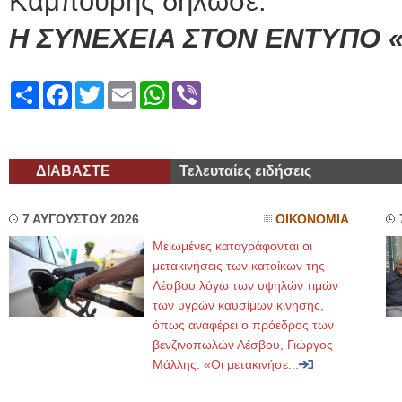
Καμπούρης δήλωσε:
Η ΣΥΝΕΧΕΙΑ ΣΤΟΝ ΕΝΤΥΠΟ 
Share
Facebook
Twitter
Email
WhatsApp
Viber
ΔΙΑΒΑΣΤΕ
Τελευταίες ειδήσεις
7 ΑΥΓΟΥΣΤΟΥ 2026
ΟΙΚΟΝΟΜΙΑ
Μειωμένες καταγράφονται οι
μετακινήσεις των κατοίκων της
Λέσβου λόγω των υψηλών τιμών
των υγρών καυσίμων κίνησης,
όπως αναφέρει ο πρόεδρος των
βενζινοπωλών Λέσβου, Γιώργος
Μάλλης. «Οι μετακινήσε...