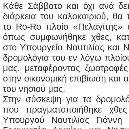
Κάθε Σάββατο και όχι ανά δε
ΕΙΔΙΚΟΣ ΚΑΡΔΙΟΛΟΓΟ
διάρκεια του καλοκαιριού, θα
ΚΩΝΣΤΑΝΤΙΝΟ
το Ro-Rο πλοίο «Πελαγίτης» τ
Holter πίεσης κ
Δοκιμασία κοπ
όπως συμφωνήθηκε χθες, κατ
υπέρηχος
Μυτιλήνη Βουρ
τηλ.2251302311
στο Υπουργείο Ναυτιλίας και Ν
Γέρα:Παπάδος τ
aroniskos@gma
δρομολόγια του εν λόγω πλοίου
Φυσικοθεραπεύτρια Man
μας, μεταφέροντας ζωοτροφές
Σταυρουλάκη-Γα
στην οικονομική επιβίωση και 
Πτυχιούχος Φυσ
ΑΤΕΙ Θεσσαλον
Σύμβαση με Ε
του νησιού μας.
Ασκληπιού 39 
Μυτιλήνη
Στην σύσκεψη για τα δρομολό
τηλ. 22510-548
που πραγματοποιήθηκε χθε
Υπουργού Ναυτιλίας Γιάννη 