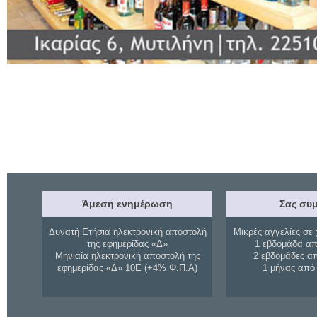
Άμεση ενημέρωση
Σας συμ
Δυνατή Ετήσια ηλεκτρονική αποστολή
Μικρές αγγελίες σε 
της εφημερίδας «Δ»
1 εβδομάδα απ
Μηνιαία ηλεκτρονική αποστολή της
2 εβδομάδες α
εφημερίδας «Δ» 10Ε (+4% Φ.Π.Α)
1 μήνας από