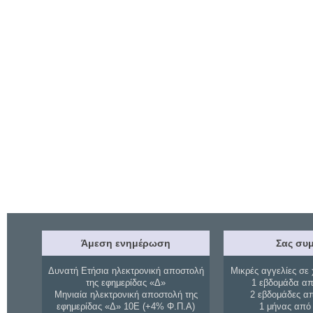
Άμεση ενημέρωση
Σας συμ
Δυνατή Ετήσια ηλεκτρονική αποστολή
Μικρές αγγελίες σε 
της εφημερίδας «Δ»
1 εβδομάδα απ
Μηνιαία ηλεκτρονική αποστολή της
2 εβδομάδες α
εφημερίδας «Δ» 10Ε (+4% Φ.Π.Α)
1 μήνας από