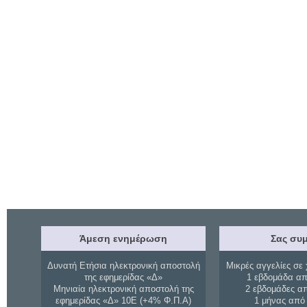
Άμεση ενημέρωση
Σας συμ
Δυνατή Ετήσια ηλεκτρονική αποστολή
Μικρές αγγελίες σε 
της εφημερίδας «Δ»
1 εβδομάδα απ
Μηνιαία ηλεκτρονική αποστολή της
2 εβδομάδες α
εφημερίδας «Δ» 10Ε (+4% Φ.Π.Α)
1 μήνας από