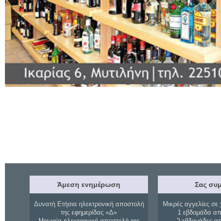
Άμεση ενημέρωση
Σας συμ
Δυνατή Ετήσια ηλεκτρονική αποστολή
Μικρές αγγελίες σε 
της εφημερίδας «Δ»
1 εβδομάδα απ
Μηνιαία ηλεκτρονική αποστολή της
2 εβδομάδες α