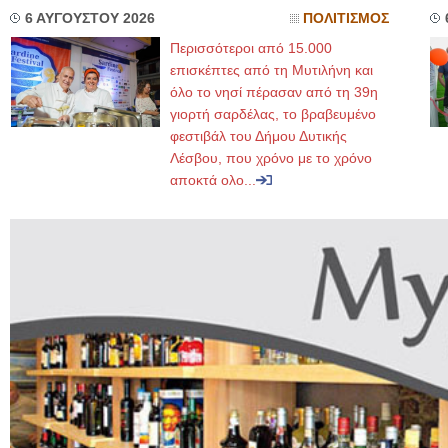
6 ΑΥΓΟΥΣΤΟΥ 2026
ΠΟΛΙΤΙΣΜΟΣ
Περισσότεροι από 15.000
επισκέπτες από τη Μυτιλήνη και
όλο το νησί πέρασαν από τη 39η
γιορτή σαρδέλας, το βραβευμένο
φεστιβάλ του Δήμου Δυτικής
Λέσβου, που χρόνο με το χρόνο
αποκτά ολο...