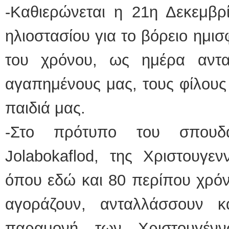
-Καθιερώνεται η 21η Δεκεμβρ
ηλιοστασίου για το βόρειο ημισ
του χρόνου, ως ημέρα αντα
αγαπημένους μας, τους φίλους 
παιδιά μας.
-Στο πρότυπο του σπουδα
Jolabokaflod, της Χριστουγεν
όπου εδώ και 80 περίπου χρόνι
αγοράζουν, ανταλλάσσουν κ
παραμονή των Χριστουγένν