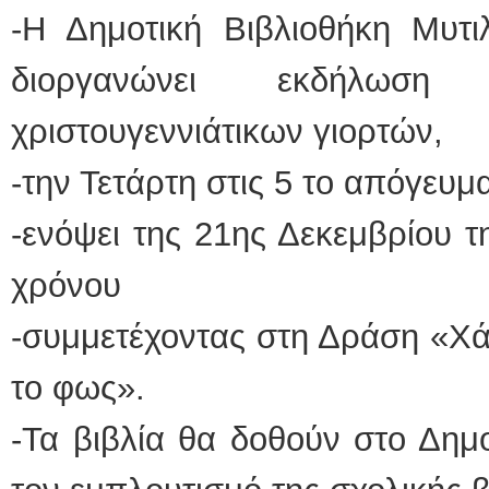
-Η Δημοτική Βιβλιοθήκη Μυτι
ΕΙΔΙΚΟΣ ΚΑΡΔΙΟΛΟΓΟΣ
διοργανώνει εκδήλωσ
ΚΩΝΣΤΑΝΤΙΝΟΣ Ε. 
Holter πίεσης και ρυθ
Δοκιμασία κοπώσεως
χριστουγεννιάτικων γιορτών,
υπέρηχος
Μυτιλήνη Βουρνάζων
τηλ.2251302311
-την Τετάρτη στις 5 το απόγευμ
Γέρα:Παπάδος τηλ.22
aroniskos@gmail.co
-ενόψει της 21ης Δεκεμβρίου τ
Φυσικοθεραπεύτρια Manual 
χρόνου
Σταυρουλάκη-Γαλάτη 
Πτυχιούχος Φυσικοθε
ΑΤΕΙ Θεσσαλονίκης
Σύμβαση με ΕΟΠΥΥ
-συμμετέχοντας στη Δράση «Χά
Ασκληπιού 39 Χρυσο
Μυτιλήνη
τηλ. 22510-54898- 6
το φως».
-Τα βιβλία θα δοθούν στο Δημ