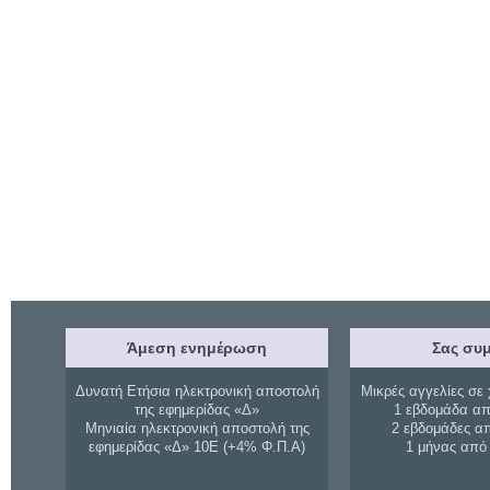
Άμεση ενημέρωση
Σας συμ
Δυνατή Ετήσια ηλεκτρονική αποστολή
Μικρές αγγελίες σε 
της εφημερίδας «Δ»
1 εβδομάδα απ
Μηνιαία ηλεκτρονική αποστολή της
2 εβδομάδες α
εφημερίδας «Δ» 10Ε (+4% Φ.Π.Α)
1 μήνας από