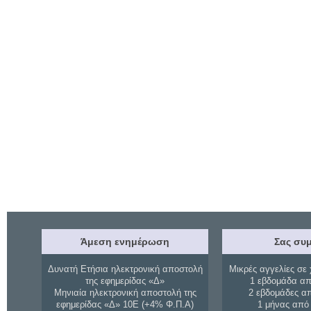
Άμεση ενημέρωση
Σας συμ
Δυνατή Ετήσια ηλεκτρονική αποστολή
Μικρές αγγελίες σε 
της εφημερίδας «Δ»
1 εβδομάδα απ
Μηνιαία ηλεκτρονική αποστολή της
2 εβδομάδες α
εφημερίδας «Δ» 10Ε (+4% Φ.Π.Α)
1 μήνας από