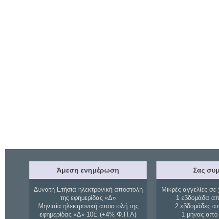
Άμεση ενημέρωση
Σας συμ
Δυνατή Ετήσια ηλεκτρονική αποστολή
Μικρές αγγελίες σε 
της εφημερίδας «Δ»
1 εβδομάδα απ
Μηνιαία ηλεκτρονική αποστολή της
2 εβδομάδες α
εφημερίδας «Δ» 10Ε (+4% Φ.Π.Α)
1 μήνας από