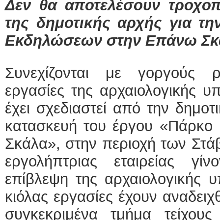
Δεν θα αποτελέσουν τροχο
της δημοτικής αρχής για τ
ΕΙΔΙΚΟΣ ΚΑΡΔΙΟΛΟ
Εκδηλώσεων στην Επάνω Σκ
ΚΩΝΣΤΑΝΤΙ
Holter πίεση
Δοκιμασία 
υπέρηχος
Μυτιλήνη Βο
Συνεχίζονται με γοργούς 
τηλ.2251302
Γέρα:Παπάδο
εργασίες της αρχαιολογικής υ
aroniskos@g
έχει σχεδιαστεί από την δημοτ
Φυσικοθεραπεύτρια M
κατασκευή του έργου «Πάρκ
Σταυρουλάκη
Πτυχιούχος 
ΑΤΕΙ Θεσσα
Σκάλα», στην περιοχή των Στάβ
Σύμβαση με
Ασκληπιού 
εργολήπτριας εταιρείας γί
Μυτιλήνη
τηλ. 22510-
επίβλεψη της αρχαιολογικής υ
κιόλας εργασίες έχουν αναδειχθ
συγκεκριμένα τμήμα τείχους