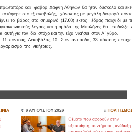
την πρωτοπόρο και φαβορί Δάφνη Αθηνών θα ήταν δύσκολο και εκτ
ΙΩΑΝΝΗΣ Α. ΜΑΛΛΙΑΣ
α κατάφερε στο εξ αναβολής, χάνοντας με μεγάλη διαφορά πόντ
νει το βάρος στο σημερινό (17.00) εκτός έδρας παιχνίδι με τ
ΧΕΙΡΟΥΡΓΟΣ
υγκοινωνιακούς λόγους και η ομάδα της Μυτιλήνης θα επιδιώξει 
ΟΦΘΑΛΜΙΑΤΡΟΣ
Διδάκτωρ Ιατρικής Σχολής
ι αυτή για τον ίδιο στόχο και την είχε νικήσει στον Α΄ γύρο.
Πανεπιστημίου Αθηνών
Καλλιπόλεως 3,Νέα Σμύρνη,
πό 11 πόντους, Δεκαβάλας 10. Στον αντίποδα, 33 πόντους πέτυχε
τηλ:210-9320215
 λογαριασμό της νικήτριας.
Καβέτσου 10, Μυτιλήνη, τηλ:
2251038065
Χειρουργός Ωτορινολαρυγγολόγος
Έλενα Μπούμπα
Στρατιωτικός Ιατρός
Διδ.Παν.Αθηνών
Διπλωματούχος Ευρ.Ακαδημίας
Πάρνηθας 95-97 Αχαρναί
2102467085 & 6938502258
email- elenboumpa@gmail.com
ΩΝΙΑ
6 ΑΥΓΟΥΣΤΟΥ 2026
ΠΟΛΙΤΙΣΜΟ
υ
Θέματα που αφορούν στην
ς
αξιοποίηση, συντήρηση, ανάδειξη