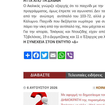
ΗΤΤΑ ΑΠΟ ΤΗ ΔΑΦΝΗ
Ο Αιολικός γνώριζε εξαρχής ότι το παιχνίδι με 
προγράμματος, όμως έπρεπε να αγωνιστεί. Δεν τ
από την ανώτερη αντίπαλό του 103-72, αλλά ρίχ
Κάλυμνο. Παιχνίδι που διεξάγεται νωρίτερα για σ
πάρει την νίκη από την αντίπαλό της, που μάχεται κα
Για την ιστορία, Τσιόγκας και Ντουζίδης είχαν α
Τζιβελέκας, 19 ο Δερμιτζάκης και 11 ο Έξαρχος για
Η ΣΥΝΕΧΕΙΑ ΣΤΟΝ ΕΝΤΥΠΟ «Δ»
Share
Facebook
Twitter
Email
WhatsApp
Viber
ΔΙΑΒΑΣΤΕ
Τελευταίες ειδήσεις
6 ΑΥΓΟΥΣΤΟΥ 2026
ΚΟΙΝ
Με αφορμή το δημοσίευμα το
ΔΗΜΟΚΡΑΤΗ της περασμένη