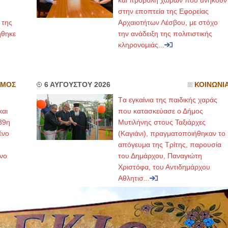
και προβολή χώρων που ανήκουν
στην εποπτεία της Εφορείας
 της
Αρχαιοτήτων Λέσβου, με στόχο
ήθηκε
την ανάδειξη της πολιτιστικής
κληρονομιάς...
ΣΜΟΣ
6 ΑΥΓΟΥΣΤΟΥ 2026
ΚΟΙΝΩΝΙ
Tα εγκαίνια της παιδικής χαράς
και
που κατασκεύασε ο Δήμος
39η
Μυτιλήνης στους Ταξιάρχες
ένο
(Καγιάνι), πραγματοποιήθηκαν το
απόγευμα της Τρίτης, παρουσία
νο
του Δημάρχου, Παναγιώτη
Χριστόφα, του Αντιδημάρχου
Αθλητισ...