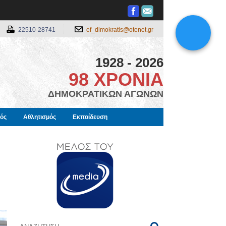
22510-28741
ef_dimokratis@otenet.gr
1928 - 2026
98 ΧΡΟΝΙΑ
ΔΗΜΟΚΡΑΤΙΚΩΝ ΑΓΩΝΩΝ
μός
Αθλητισμός
Εκπαίδευση