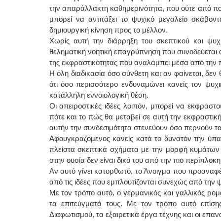
την απαράλλακτη καθημερινότητα, που ούτε από πο
μπορεί να αντιτάξει το ψυχικό μεγαλείο σκάβον
δημιουργική κίνηση προς το μέλλον.
Χωρίς αυτή την διάρρηξη του σκεπτικού και ψυχ
θεληματική νοητική επαγρύπνηση που συνοδεύεται απ
της εκφραστικότητας που αναλάμπει μέσα από την
Η όλη διαδικασία όσο σύνθετη και αν φαίνεται, δεν
ότι όσο περισσότερο ενδυναμώνει κανείς τον ψυχικ
κατάλληλη εννοιολογική θέση.
Οι απειροστικές ιδέες λοιπόν, μπορεί να εκφραστ
πότε και το πώς θα μεταβεί σε αυτή την εκφραστική
αυτήν την συνδεσιμότητα στενεύουν όσο περνούν τα 
Αφουγκραζόμενος κανείς κατά το δυνατόν την ύπαρ
πλείστα σκεπτικά σχήματα με την μορφή κυμάτων κ
στην ουσία δεν είναι δικό του από την πιο περίπλο
Αν αυτό γίνει κατορθωτό, το Άνοιγμα που προαναφέ
από τις ιδέες που εμπλουτίζονται συνεχώς από την
Με τον τρόπο αυτό, ο γερμανικός και γαλλικός ρ
τα επιτεύγματά τους. Με τον τρόπο αυτό επίση
Διαφωτισμού, τα εξαιρετικά έργα τέχνης και οι επ