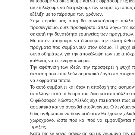
Μπορούμε να σκεφθούμε και να εκφράσουμε τις ιδ
αν επιλέξουμε να διατρέξουμε τον κόσμο, όχι όπως 
εξέλιξη με το πέρασμα των χρόνων.
Στην πορεία μας αυτή θα συναντήσουμε πολλά 
προσεγγίσιμο, ούτε προσφέρεται απλά λόγω της ικα
σε αυτή την δυνατότητα ερμηνείας των πραγμάτων, 
Με αυτήν μπορούμε να δώσουμε την τελική ώθηση
πράγματα που συμβαίνουν στον κόσμο. Η ψυχή εί
συναισθημάτων, για την αποκάλυψη των πιο απόκρυ
καθένας να τις ενεργοποιήσει.
Την αφύπνιση των ιδεών την προσφέρει η ψυχή πο
έκσταση που επιτελούν σημαντικό έργο στο στοχαστ
να εκφραστεί τίποτε.
Το αυτό συμβαίνει και όταν η αποδοχή της ασημαν
απαλλαγεί από τα δεσμά του ίδιου και απαράλλακτο
Ο φιλόσοφος Κώστας Αξελός είχε πει κάποτε πως είν
ασφυκτικό και να ανοιχθεί στο Άνοιγμα. Ο λεγόμενο
6 δις ανθρώπων να δουν οι ίδιοι αν θα ζήσουν χιλι
χωροχρόνο, ώστε πού και πού να εμφανίζονται π
πράξεις.
Κατά της εν λόγω ασφυξίας και με γνώμονα την 