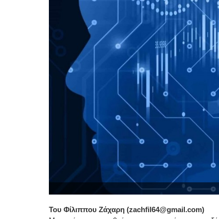
Του Φίλιππου Ζάχαρη (zachfil64@gmail.com)