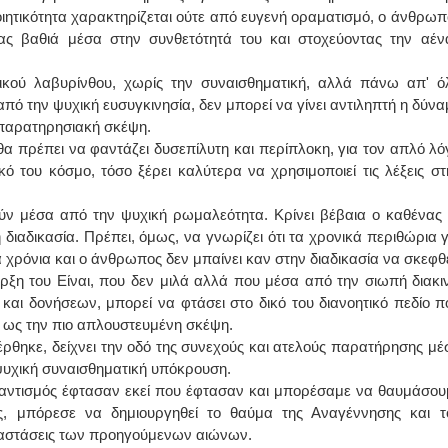
ιητικότητα χαρακτηρίζεται ούτε από ευγενή οραματισμό, ο άνθρωπ
τας βαθιά μέσα στην συνθετότητά του και στοχεύοντας την αέν
ικού λαβυρίνθου, χωρίς την συναισθηματική, αλλά πάνω απ' ό
ό την ψυχική ευσυγκινησία, δεν μπορεί να γίνει αντιληπτή η δύνα
 παρατηρησιακή σκέψη.
 θα πρέπει να φαντάζει δυσεπίλυτη και περίπλοκη, για τον απλό λό
ό του κόσμο, τόσο ξέρει καλύτερα να χρησιμοποιεί τις λέξεις στ
ούν μέσα από την ψυχική ρωμαλεότητα. Κρίνει βέβαια ο καθένας 
 διαδικασία. Πρέπει, όμως, να γνωρίζει ότι τα χρονικά περιθώρια γ
χρόνια και ο άνθρωπος δεν μπαίνει καν στην διαδικασία να σκεφθε
ξη του Είναι, που δεν μιλά αλλά που μέσα από την σιωπή διακιν
αι δονήσεων, μπορεί να φτάσει στο δικό του διανοητικό πεδίο π
κη ως την πιο απλουστευμένη σκέψη.
ρθηκε, δείχνει την οδό της συνεχούς και ατελούς παρατήρησης μέ
 ψυχική συναισθηματική υπόκρουση.
ομαντισμός έφτασαν εκεί που έφτασαν και μπορέσαμε να θαυμάσου
ς, μπόρεσε να δημιουργηθεί το θαύμα της Αναγέννησης και τ
αναστάσεις των προηγούμενων αιώνων.