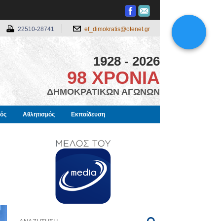
22510-28741
ef_dimokratis@otenet.gr
1928 - 2026
98 ΧΡΟΝΙΑ
ΔΗΜΟΚΡΑΤΙΚΩΝ ΑΓΩΝΩΝ
μός
Αθλητισμός
Εκπαίδευση