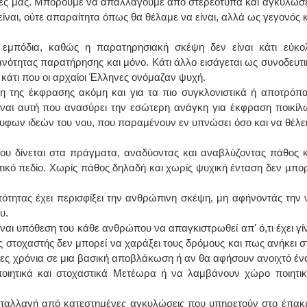
έες μας. Μπορούμε να απαλλαγούμε από στερεότυπα και αγκυλώσε
είναι, ούτε απαραίτητα όπως θα θέλαμε να είναι, αλλά ως γεγονός κ
ΙΩΑΝΝΗΣ Α. ΜΑΛΛΙΑΣ
εμπόδια, καθώς η παρατηρησιακή σκέψη δεν είναι κάτι εύκο
ΧΕΙΡΟΥΡΓΟΣ
νότητας παρατήρησης και μόνο. Κάτι άλλο εισάγεται ως συνοδευτι
ΟΦΘΑΛΜΙΑΤΡΟΣ
Διδάκτωρ Ιατρικής Σχολής
κάτι που οι αρχαίοι Έλληνες ονόμαζαν ψυχή.
Πανεπιστημίου Αθηνών
Καλλιπόλεως 3,Νέα Σμύρνη,
 της έκφρασης ακόμη και για τα πιο συγκλονιστικά ή αποτρόπα
τηλ:210-9320215
ναι αυτή που ανασύρει την εσώτερη ανάγκη για έκφραση ποικίλ
Καβέτσου 10, Μυτιλήνη, τηλ:
2251038065
φων ιδεών του νου, που παραμένουν εν υπνώσει όσο και να θέλει
Χειρουργός Ωτορινολαρυγγολόγος
υ δίνεται στα πράγματα, αναδύοντας και αναβλύζοντας πάθος κ
ικό πεδίο. Χωρίς πάθος δηλαδή και χωρίς ψυχική ένταση δεν μπορ
Έλενα Μπούμπα
Στρατιωτικός Ιατρός
Διδ.Παν.Αθηνών
τότητας έχει περισφίξει την ανθρώπινη σκέψη, μη αφήνοντάς την 
Διπλωματούχος Ευρ.Ακαδημίας
υ.
Πάρνηθας 95-97 Αχαρναί
2102467085 & 6938502258
αι υπόθεση του κάθε ανθρώπου να απαγκιστρωθεί απ' ό,τι έχει γίν
email- elenboumpa@gmail.com
ς στοχαστής δεν μπορεί να χαράξει τους δρόμους και πως ανήκει σ
άδες χρόνια σε μια βασική αποβλάκωση ή αν θα αφήσουν ανοιχτό έν
οιητικά και στοχαστικά Μετέωρα ή να λαμβάνουν χώρο ποιητικ
απαλλαγή από κατεστημένες αγκυλώσεις που υπηρετούν στο έπακ