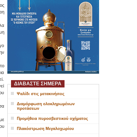
ος
αη
λα
μη
γο
ην
το
ια
ί.
ΔΙΑΒΑΣΤΕ ΣΗΜΕΡΑ
εί
ου
Ψαλίδι στις μετακινήσεις
Διαμόρφωση ολοκληρωμένων
σα
προτάσεων
Προμήθεια πυροσβεστικού οχήματος
με
ου
Πλακόστρωση Μεγαλοχωρίου