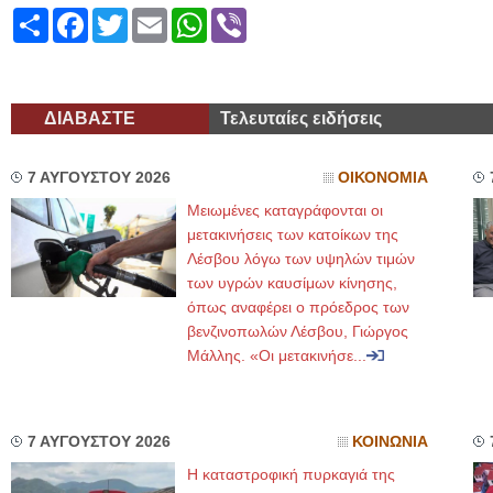
Share
Facebook
Twitter
Email
WhatsApp
Viber
ΔΙΑΒΑΣΤΕ
Τελευταίες ειδήσεις
7 ΑΥΓΟΥΣΤΟΥ 2026
ΟΙΚΟΝΟΜΙΑ
Μειωμένες καταγράφονται οι
μετακινήσεις των κατοίκων της
Λέσβου λόγω των υψηλών τιμών
των υγρών καυσίμων κίνησης,
όπως αναφέρει ο πρόεδρος των
βενζινοπωλών Λέσβου, Γιώργος
Μάλλης. «Οι μετακινήσε...
7 ΑΥΓΟΥΣΤΟΥ 2026
ΚΟΙΝΩΝΙΑ
Η καταστροφική πυρκαγιά της