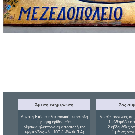
Άμεση ενημέρωση
Σας συμ
Δυνατή Ετήσια ηλεκτρονική αποστολή
Μικρές αγγελίες σε 
της εφημερίδας «Δ»
1 εβδομάδα απ
Μηνιαία ηλεκτρονική αποστολή της
2 εβδομάδες α
εφημερίδας «Δ» 10Ε (+4% Φ.Π.Α)
1 μήνας από