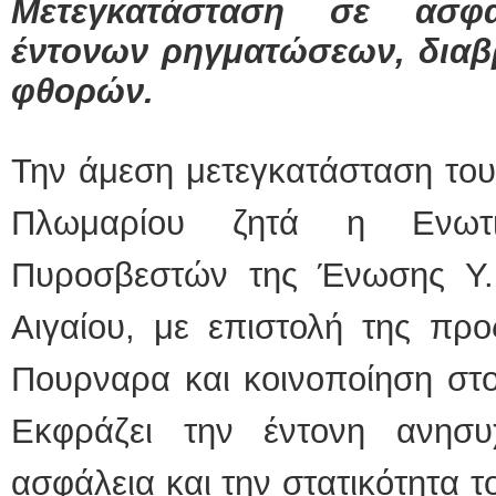
Μετεγκατάσταση σε ασφ
έντονων ρηγματώσεων, διαβ
ΕΙΔΙΚΟΣ 
φθορών.
Την άμεση μετεγκατάσταση του
Πλωμαρίου ζητά η Ενωτι
Φυσικοθερα
Πυροσβεστών της Ένωσης Υ.Π
Αιγαίου, με επιστολή της προ
Πουρναρα και κοινοποίηση στ
Εκφράζει την έντονη ανησυ
ασφάλεια και την στατικότητα τ