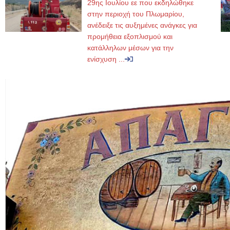
29ης Ιουλίου εε που εκδηλώθηκε
στην περιοχή του Πλωμαρίου,
ανέδειξε τις αυξημένες ανάγκες για
προμήθεια εξοπλισμού και
κατάλληλων μέσων για την
ενίσχυση ...