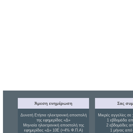
Άμεση ενημέρωση
Σας συμ
Δυνατή Ετήσια ηλεκτρονική αποστολή
Μικρές αγγελίες σε 
της εφημερίδας «Δ»
1 εβδομάδα απ
Μηνιαία ηλεκτρονική αποστολή της
2 εβδομάδες α
εφημερίδας «Δ» 10Ε (+4% Φ.Π.Α)
1 μήνας από