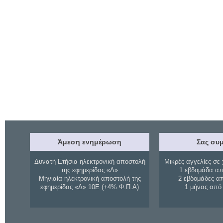
Άμεση ενημέρωση
Σας συμ
Δυνατή Ετήσια ηλεκτρονική αποστολή
Μικρές αγγελίες σε 
της εφημερίδας «Δ»
1 εβδομάδα απ
Μηνιαία ηλεκτρονική αποστολή της
2 εβδομάδες α
εφημερίδας «Δ» 10Ε (+4% Φ.Π.Α)
1 μήνας από