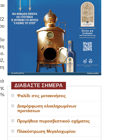
αι
22
ου
βο
τη
ο.
2,
τη
κά
ΔΙΑΒΑΣΤΕ ΣΗΜΕΡΑ
ης
3%
Ψαλίδι στις μετακινήσεις
Διαμόρφωση ολοκληρωμένων
προτάσεων
Προμήθεια πυροσβεστικού οχήματος
Πλακόστρωση Μεγαλοχωρίου