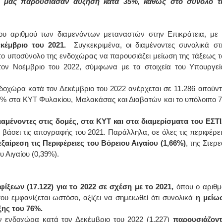
σιά μας παρουσίασαν αύξηση κατά 35%, καθώς στο σύνολο τ
ΙΩΑΝΝΗΣ Α. ΜΑΛΛΙΑΣ
ου αριθμού των διαμενόντων μεταναστών στην Επικράτεια, με 
ΧΕΙΡΟΥΡΓΟΣ
κέμβριο του 2021.
Συγκεκριμένα, οι διαμένοντες συνολικά στ
ΟΦΘΑΛΜΙΑΤΡΟΣ
Διδάκτωρ Ιατρικής Σχολής
 το υποσύνολο της ενδοχώρας να παρουσιάζει μείωση της τάξεως τ
Πανεπιστημίου Αθηνών
Καλλιπόλεως 3,Νέα Σμύρνη,
ον Νοέμβριο του 2022, σύμφωνα με τα στοιχεία του Υπουργεί
τηλ:210-9320215
Καβέτσου 10, Μυτιλήνη, τηλ:
2251038065
δοχώρα κατά τον Δεκέμβριο του 2022 ανέρχεται σε 11.286 αιτούντ
 4% στα ΚΥΤ Φυλακίου, Μαλακάσας και Διαβατών και το υπόλοιπο 
Χειρουργός Ωτορινολαρυγγολόγος
διαμένοντες στις δομές, στα ΚΥΤ και στα διαμερίσματα του ΕΣΤ
Έλενα Μπούμπα
βάσει τις απογραφής του 2021. Παράλληλα, σε όλες τις περιφέρει
Στρατιωτικός Ιατρός
Διδ.Παν.Αθηνών
εξαίρεση τις Περιφέρειες του Βόρειου Αιγαίου (1,66%)
, της Στερ
Διπλωματούχος Ευρ.Ακαδημίας
υ Αιγαίου (0,39%).
Πάρνηθας 95-97 Αχαρναί
2102467085 & 6938502258
email- elenboumpa@gmail.com
ίξεων (17.122) για το 2022 σε σχέση με το 2021,
όπου ο αριθμ
ου εμφανίζεται ωστόσο, αξίζει να σημειωθεί ότι συνολικά
η μείω
άξης του 76%.
 ενδοχώρα κατά τον Δεκέμβριο του 2022 (1.227)
παρουσιάζοντ