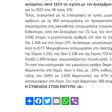
αυξημένες κατά 211% σε σχέση με τον Δεκέμβριο
για το 2022 στις 46 προς 100.
Τέλος, συγκριτικά με τις επιστροφές σε τρίτες χ
αφίξεων, με τις 854 αποχωρήσεις να πραγματοποι
παρατηρείται στις οικειοθελείς αποχωρήσεις συγκρίν
Ειδικότερα, από τον Δεκέμβριο του '21 έως τον αν
3.642 άτομα, ο μεγαλύτερος αριθμός απ' όλα τα ν
Χίο 1.434 και στη Λέρο 270. Αντίστοιχα, μεγαλύτε
Από το ΚΥΤ Μαυροβούνιο αποχώρησαν στο διάστημα
της Σάμου 1.242, της Χίου 1.136 και της Λέρου 723 ά
Λέσβο 1.994 άτομα, παρουσιάζοντας πτώση κατά -
Το νησί που κατέγραψε τον μικρότερο αριθμό διαμ
διαμένοντες στη δομή, ήταν η Χίος με -15%, καθ
τάξης του 149% με 1.029 διαμένοντες και 67% 
καταγράφηκε στη Λέρο. Στο νησί διαμένουν 358 άτο
Η ΣΥΝΕΧΕΙΑ ΣΤΟΝ ΕΝΤΥΠΟ «Δ»
Share
Facebook
Twitter
Email
WhatsApp
Viber