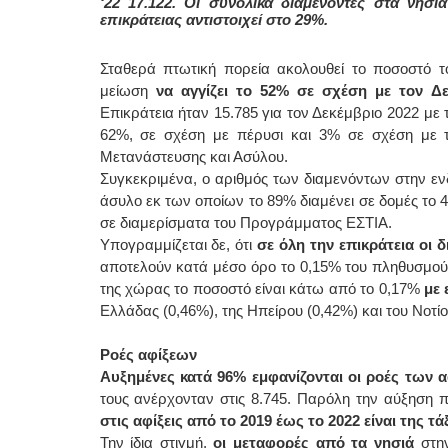
‘22 17.122. Οι συνολικά διαμένοντες στα νη
επικράτειας αντιστοιχεί στο 29%.
Σταθερά πτωτική πορεία ακολουθεί το ποσοστό τ
μείωση
να αγγίζει το 52% σε σχέση με τον Δε
Επικράτεια ήταν 15.785 για τον Δεκέμβριο 2022 με
62%, σε σχέση με πέρυσι και 3% σε σχέση με τ
Μετανάστευσης και Ασύλου.
Συγκεκριμένα, ο αριθμός των διαμενόντων στην εν
άσυλο εκ των οποίων το 89% διαμένει σε δομές το
σε διαμερίσματα του Προγράμματος ΕΣΤΙΑ.
Υπογραμμίζεται δε, ότι
σε όλη την επικράτεια οι 
αποτελούν κατά μέσο όρο το 0,15% του πληθυσμού 
της χώρας το ποσοστό είναι κάτω από το 0,17%
με 
Ελλάδας (0,46%), της Ηπείρου (0,42%) και του Νοτίο
Ροές αφίξεων
Αυξημένες κατά 96% εμφανίζονται οι ροές των αφ
τους ανέρχονταν στις 8.745. Παρόλη την αύξηση π
στις αφίξεις από το 2019 έως το 2022 είναι της τ
Την ίδια στιγμή,
οι μεταφορές από τα νησιά
στην