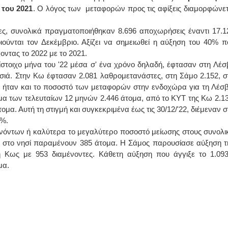
 του 2021
. Ο λόγος των μεταφορών προς τις αφίξεις διαμορφώνετ
ώρες, συνολικά πραγματοποιήθηκαν 8.696 αποχωρήσεις έναντι 17.1
ούνται τον Δεκέμβριο. Αξίζει να σημειωθεί η αύξηση του 40% π
οντας το 2022 με το 2021.
τίστοιχο μήνα του '22 μέσα σ' ένα χρόνο δηλαδή, έφτασαν στη Λέσ
ησιά. Στην Κω έφτασαν 2.081 λαθρομετανάστες, στη Σάμο 2.152, σ
ρο ήταν και το ποσοστό των μεταφορών στην ενδοχώρα για τη Λέσβ
 των τελευταίων 12 μηνών 2.446 άτομα, από το ΚΥΤ της Κω 2.13
τομα. Αυτή τη στιγμή και συγκεκριμένα έως τις 30/12/'22, διέμεναν σ
1%.
ενόντων ή καλύτερα το μεγαλύτερο ποσοστό μείωσης στους συνολι
ώς στο νησί παραμένουν 385 άτομα. Η Σάμος παρουσίασε αύξηση τ
η Κως με 953 διαμένοντες. Κάθετη αύξηση που άγγιξε το 1.09
μα.