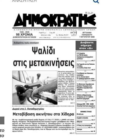
το
το