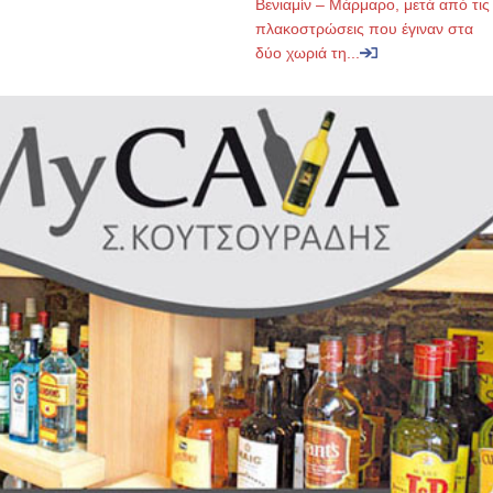
Βενιαμίν – Μάρμαρο, μετά από τις
πλακοστρώσεις που έγιναν στα
δύο χωριά τη...