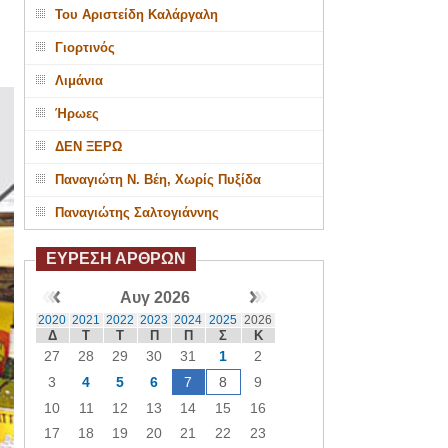
Του Αριστείδη Καλάργαλη
Γιορτινός
Λιμάνια
Ήρωες
ΔΕΝ ΞΕΡΩ
Παναγιώτη Ν. Βέη, Χωρίς Πυξίδα
Παναγιώτης Σαλτογιάννης
ΕΥΡΕΣΗ ΑΡΘΡΩΝ
Αυγ 2026
2020
2021
2022
2023
2024
2025
2026
Δ
Τ
Τ
Π
Π
Σ
Κ
27
28
29
30
31
1
2
3
4
5
6
7
8
9
10
11
12
13
14
15
16
17
18
19
20
21
22
23