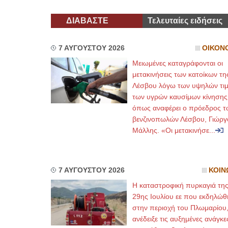
ΔΙΑΒΑΣΤΕ
Τελευταίες ειδήσεις
7 ΑΥΓΟΥΣΤΟΥ 2026
ΟΙΚΟΝ
Μειωμένες καταγράφονται οι
μετακινήσεις των κατοίκων τη
Λέσβου λόγω των υψηλών τι
των υγρών καυσίμων κίνησης
όπως αναφέρει ο πρόεδρος τ
βενζινοπωλών Λέσβου, Γιώργ
Μάλλης. «Οι μετακινήσε...
7 ΑΥΓΟΥΣΤΟΥ 2026
ΚΟΙΝ
Η καταστροφική πυρκαγιά τη
29ης Ιουλίου εε που εκδηλώθ
στην περιοχή του Πλωμαρίου
ανέδειξε τις αυξημένες ανάγκε