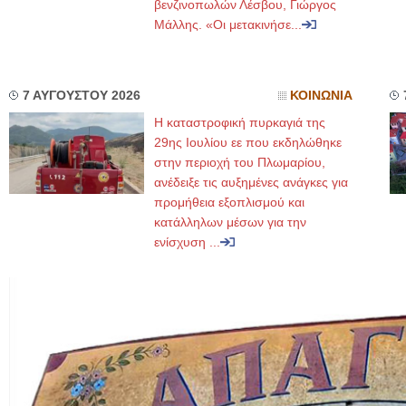
βενζινοπωλών Λέσβου, Γιώργος
Μάλλης. «Οι μετακινήσε...
7 ΑΥΓΟΥΣΤΟΥ 2026
ΚΟΙΝΩΝΙΑ
Η καταστροφική πυρκαγιά της
29ης Ιουλίου εε που εκδηλώθηκε
στην περιοχή του Πλωμαρίου,
ανέδειξε τις αυξημένες ανάγκες για
προμήθεια εξοπλισμού και
κατάλληλων μέσων για την
ενίσχυση ...