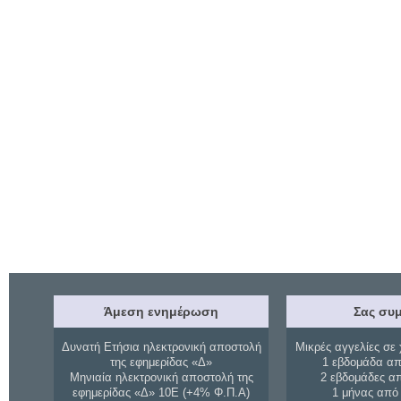
Άμεση ενημέρωση
Σας συμ
Δυνατή Ετήσια ηλεκτρονική αποστολή
Μικρές αγγελίες σε 
της εφημερίδας «Δ»
1 εβδομάδα απ
Μηνιαία ηλεκτρονική αποστολή της
2 εβδομάδες α
εφημερίδας «Δ» 10Ε (+4% Φ.Π.Α)
1 μήνας από