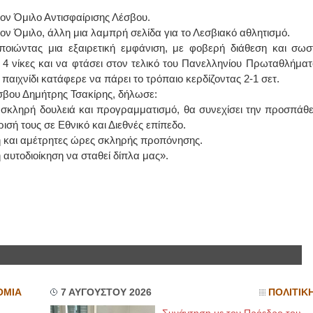
α τον Όμιλο Αντισφαίρισης Λέσβου.
ΙΩΑΝΝΗΣ Α. ΜΑΛΛΙΑΣ
τον Όμιλο, άλλη μια λαμπρή σελίδα για το Λεσβιακό αθλητισμό.
οιώντας μια εξαιρετική εμφάνιση, με φοβερή διάθεση και σωσ
ΧΕΙΡΟΥΡΓΟΣ
ι 4 νίκες και να φτάσει στον τελικό του Πανελληνίου Πρωταθλήματ
ΟΦΘΑΛΜΙΑΤΡΟΣ
Διδάκτωρ Ιατρικής Σχολής
 παιχνίδι κατάφερε να πάρει το τρόπαιο κερδίζοντας 2-1 σετ.
Πανεπιστημίου Αθηνών
Καλλιπόλεως 3,Νέα Σμύρνη,
έσβου Δημήτρης Τσακίρης, δήλωσε:
τηλ:210-9320215
 σκληρή δουλειά και προγραμματισμό, θα συνεχίσει την προσπάθε
Καβέτσου 10, Μυτιλήνη, τηλ:
2251038065
ισή τους σε Εθνικό και Διεθνές επίπεδο.
η και αμέτρητες ώρες σκληρής προπόνησης.
Χειρουργός Ωτορινολαρυγγολόγος
κή αυτοδιοίκηση να σταθεί δίπλα μας».
Έλενα Μπούμπα
Στρατιωτικός Ιατρός
Διδ.Παν.Αθηνών
Διπλωματούχος Ευρ.Ακαδημίας
Πάρνηθας 95-97 Αχαρναί
2102467085 & 6938502258
email- elenboumpa@gmail.com
ΟΜΙΑ
7 ΑΥΓΟΥΣΤΟΥ 2026
ΠΟΛΙΤΙΚ