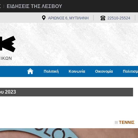
Σ
ΕΙΔΗΣΕΙΣ ΤΗΣ ΛΕΣΒΟΥ
ΑΡΙΩΝΟΣ 6, ΜΥΤΙΛΗΝΗ
22510-25524
ΙΚΩΝ
Πολιτική
Κοινωνία
Οικονομία
Πολιτισ
α
Χρήσιμα
Διεθνή
Πληροφορίες
ου 2023
ΤΕΝΝΙΣ