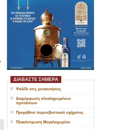
Α
ΔΙΑΒΑΣΤΕ ΣΗΜΕΡΑ
Ψαλίδι στις μετακινήσεις
Διαμόρφωση ολοκληρωμένων
προτάσεων
Προμήθεια πυροσβεστικού οχήματος
Πλακόστρωση Μεγαλοχωρίου