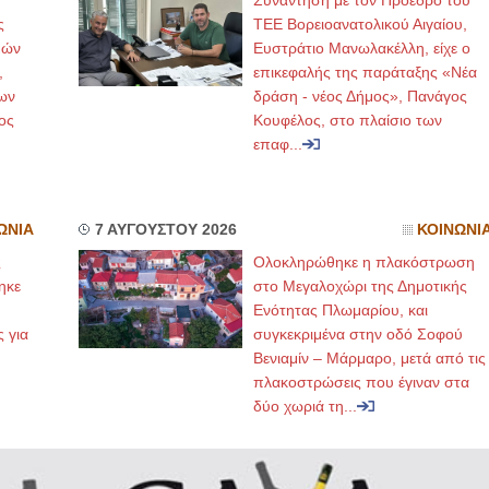
Συνάντηση με τον Πρόεδρο του
ς
ΤΕΕ Βορειοανατολικού Αιγαίου,
μών
Ευστράτιο Μανωλακέλλη, είχε ο
,
επικεφαλής της παράταξης «Νέα
ων
δράση - νέος Δήμος», Πανάγος
ος
Κουφέλος, στο πλαίσιο των
επαφ...
ΩΝΙΑ
7 ΑΥΓΟΥΣΤΟΥ 2026
ΚΟΙΝΩΝΙ
ς
Ολοκληρώθηκε η πλακόστρωση
ηκε
στο Μεγαλοχώρι της Δημοτικής
,
Ενότητας Πλωμαρίου, και
ς για
συγκεκριμένα στην οδό Σοφού
Βενιαμίν – Μάρμαρο, μετά από τις
πλακοστρώσεις που έγιναν στα
δύο χωριά τη...