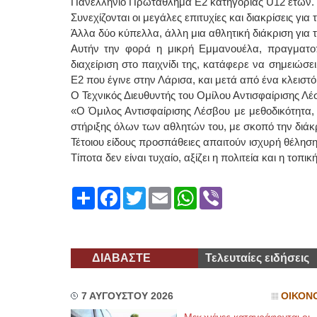
Πανελλήνιο Πρωτάθλημα Ε2 κατηγορίας U12 ετών.
Συνεχίζονται οι μεγάλες επιτυχίες και διακρίσεις γι
Άλλα δύο κύπελλα, άλλη μια αθλητική διάκριση για 
Αυτήν την φορά η μικρή Εμμανουέλα, πραγματοπ
διαχείριση στο παιχνίδι της, κατάφερε να σημειώσε
Ε2 που έγινε στην Λάρισα, και μετά από ένα κλειστό
Ο Τεχνικός Διευθυντής του Ομίλου Αντισφαίρισης Λ
«Ο Όμιλος Αντισφαίρισης Λέσβου με μεθοδικότητα,
στήριξης όλων των αθλητών του, με σκοπό την διάκρ
Τέτοιου είδους προσπάθειες απαιτούν ισχυρή θέλησ
Τίποτα δεν είναι τυχαίο, αξίζει η πολιτεία και η τοπι
Share
Facebook
Twitter
Email
WhatsApp
Viber
ΔΙΑΒΑΣΤΕ
Τελευταίες ειδήσεις
7 ΑΥΓΟΥΣΤΟΥ 2026
ΟΙΚΟΝ