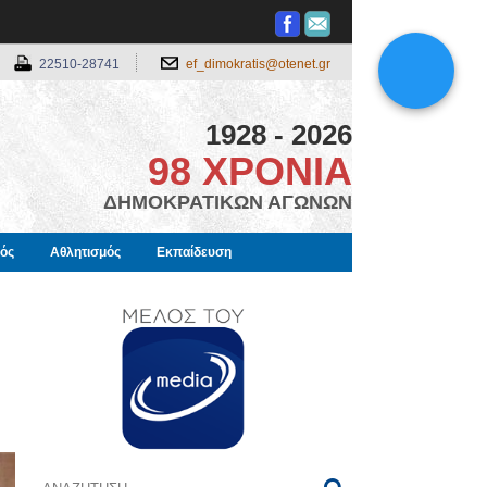
22510-28741
ef_dimokratis@otenet.gr
1928 - 2026
98 ΧΡΟΝΙΑ
ΔΗΜΟΚΡΑΤΙΚΩΝ ΑΓΩΝΩΝ
μός
Αθλητισμός
Εκπαίδευση