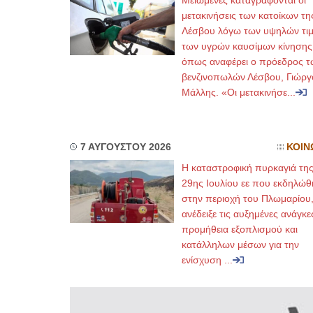
Μειωμένες καταγράφονται οι
μετακινήσεις των κατοίκων τη
Λέσβου λόγω των υψηλών τι
των υγρών καυσίμων κίνησης
όπως αναφέρει ο πρόεδρος τ
βενζινοπωλών Λέσβου, Γιώργ
Μάλλης. «Οι μετακινήσε...
7 ΑΥΓΟΥΣΤΟΥ 2026
ΚΟΙΝ
Η καταστροφική πυρκαγιά τη
29ης Ιουλίου εε που εκδηλώθ
στην περιοχή του Πλωμαρίου
ανέδειξε τις αυξημένες ανάγκε
προμήθεια εξοπλισμού και
κατάλληλων μέσων για την
ενίσχυση ...