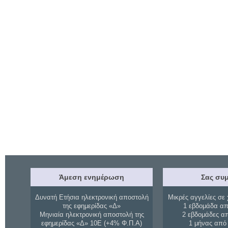
Άμεση ενημέρωση
Σας συμ
Δυνατή Ετήσια ηλεκτρονική αποστολή
Μικρές αγγελίες σε 
της εφημερίδας «Δ»
1 εβδομάδα απ
Μηνιαία ηλεκτρονική αποστολή της
2 εβδομάδες α
εφημερίδας «Δ» 10Ε (+4% Φ.Π.Α)
1 μήνας από