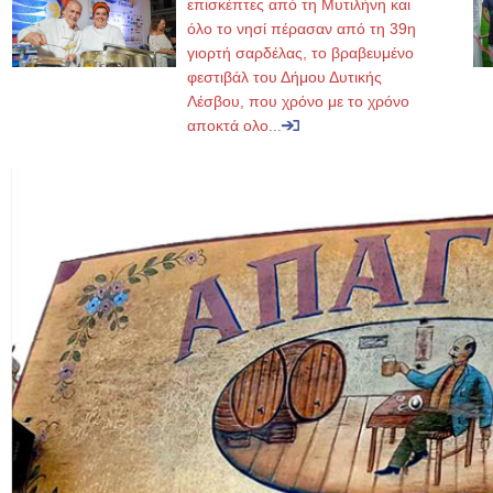
επισκέπτες από τη Μυτιλήνη και
όλο το νησί πέρασαν από τη 39η
γιορτή σαρδέλας, το βραβευμένο
φεστιβάλ του Δήμου Δυτικής
Λέσβου, που χρόνο με το χρόνο
αποκτά ολο...