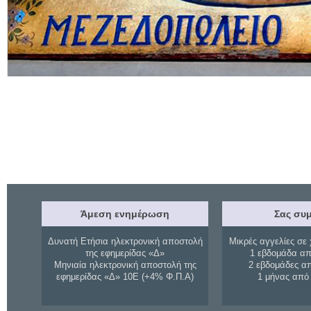
Άμεση ενημέρωση
Σας συμ
Δυνατή Ετήσια ηλεκτρονική αποστολή
Μικρές αγγελίες σε 
της εφημερίδας «Δ»
1 εβδομάδα απ
Μηνιαία ηλεκτρονική αποστολή της
2 εβδομάδες α
εφημερίδας «Δ» 10Ε (+4% Φ.Π.Α)
1 μήνας από