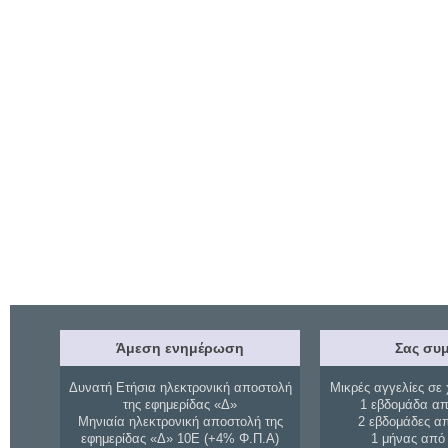
Άμεση ενημέρωση
Σας συμ
Δυνατή Ετήσια ηλεκτρονική αποστολή
Μικρές αγγελίες σε 
της εφημερίδας «Δ»
1 εβδομάδα απ
Μηνιαία ηλεκτρονική αποστολή της
2 εβδομάδες α
εφημερίδας «Δ» 10Ε (+4% Φ.Π.Α)
1 μήνας από