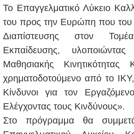
Το Επαγγελματικό Λύκειο Καλλ
ΕΙΔΙΚΟΣ ΚΑΡΔΙΟΛΟΓΟ
του προς την Ευρώπη που του έ
ΚΩΝΣΤΑΝΤΙΝΟ
Holter πίεσης κ
Δοκιμασία κοπ
Διαπίστευσης στον Τομέ
υπέρηχος
Μυτιλήνη Βουρ
τηλ.2251302311
Εκπαίδευσης, υλοποιώντα
Γέρα:Παπάδος τ
aroniskos@gma
Μαθησιακής Κινητικότητας
Φυσικοθεραπεύτρια Man
χρηματοδοτούμενο από το ΙΚΥ, 
Σταυρουλάκη-Γα
Πτυχιούχος Φυσ
ΑΤΕΙ Θεσσαλον
Σύμβαση με Ε
Κίνδυνοι για τον Εργαζόμεν
Ασκληπιού 39 
Μυτιλήνη
τηλ. 22510-548
Ελέγχοντας τους Κινδύνους».
Στο πρόγραμμα θα συμμετ