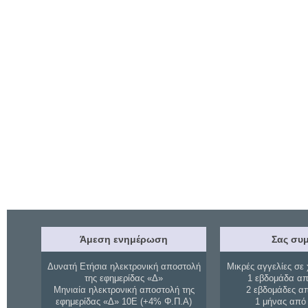
Άμεση ενημέρωση
Σας συμ
Δυνατή Ετήσια ηλεκτρονική αποστολή
Μικρές αγγελίες σε 
της εφημερίδας «Δ»
1 εβδομάδα απ
Μηνιαία ηλεκτρονική αποστολή της
2 εβδομάδες α
εφημερίδας «Δ» 10Ε (+4% Φ.Π.Α)
1 μήνας από