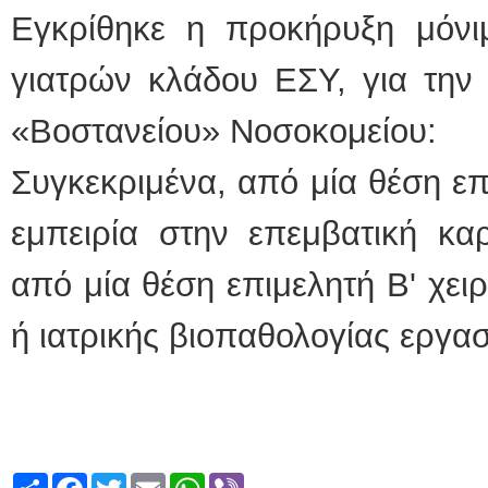
Εγκρίθηκε η προκήρυξη μόνι
ΕΙΔΙΚΟΣ ΚΑΡΔΙΟΛΟΓΟΣ
γιατρών κλάδου ΕΣΥ, για την
ΚΩΝΣΤΑΝΤΙΝΟΣ 
Holter πίεσης και 
Δοκιμασία κοπώσ
«Βοστανείου» Νοσοκομείου:
υπέρηχος
Μυτιλήνη Βουρνάζ
τηλ.2251302311
Συγκεκριμένα, από μία θέση επ
Γέρα:Παπάδος τηλ
aroniskos@gmail.
εμπειρία στην επεμβατική καρ
Φυσικοθεραπεύτρια Manua
από μία θέση επιμελητή Β' χειρ
Σταυρουλάκη-Γαλάτ
Πτυχιούχος Φυσικ
ΑΤΕΙ Θεσσαλονίκ
Σύμβαση με ΕΟΠ
ή ιατρικής βιοπαθολογίας εργασ
Ασκληπιού 39 Χρ
Μυτιλήνη
τηλ. 22510-54898-
Share
Facebook
Twitter
Email
WhatsApp
Viber