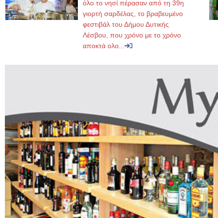
όλο το νησί πέρασαν από τη 39η
γιορτή σαρδέλας, το βραβευμένο
φεστιβάλ του Δήμου Δυτικής
Λέσβου, που χρόνο με το χρόνο
αποκτά ολο...