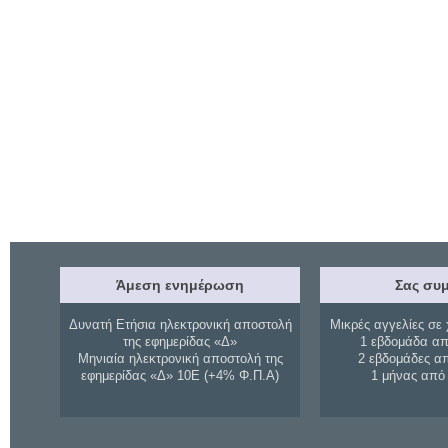
Άμεση ενημέρωση
Σας συμ
Δυνατή Ετήσια ηλεκτρονική αποστολή
Μικρές αγγελίες σε 
της εφημερίδας «Δ»
1 εβδομάδα απ
Μηνιαία ηλεκτρονική αποστολή της
2 εβδομάδες α
εφημερίδας «Δ» 10Ε (+4% Φ.Π.Α)
1 μήνας από