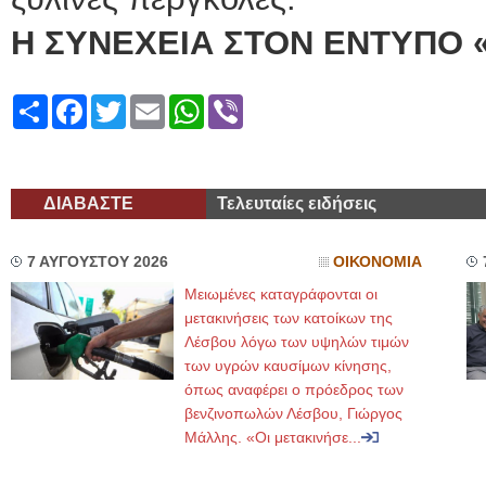
Η ΣΥΝΕΧΕΙΑ ΣΤΟΝ ΕΝΤΥΠΟ 
Share
Facebook
Twitter
Email
WhatsApp
Viber
ΔΙΑΒΑΣΤΕ
Τελευταίες ειδήσεις
7 ΑΥΓΟΥΣΤΟΥ 2026
ΟΙΚΟΝΟΜΙΑ
Μειωμένες καταγράφονται οι
μετακινήσεις των κατοίκων της
Λέσβου λόγω των υψηλών τιμών
των υγρών καυσίμων κίνησης,
όπως αναφέρει ο πρόεδρος των
βενζινοπωλών Λέσβου, Γιώργος
Μάλλης. «Οι μετακινήσε...