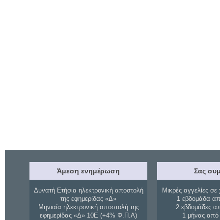
Άμεση ενημέρωση
Σας συμ
Δυνατή Ετήσια ηλεκτρονική αποστολή
Μικρές αγγελίες σε 
της εφημερίδας «Δ»
1 εβδομάδα απ
Μηνιαία ηλεκτρονική αποστολή της
2 εβδομάδες α
εφημερίδας «Δ» 10Ε (+4% Φ.Π.Α)
1 μήνας από