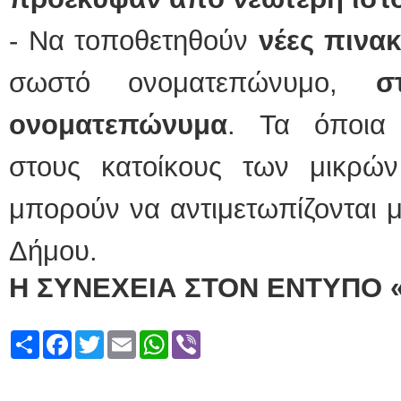
- Να τοποθετηθούν
νέες πινα
σωστό ονοματεπώνυμο,
σ
ονοματεπώνυμα
. Τα όποια
στους κατοίκους των μικρ
μπορούν να αντιμετωπίζονται μ
Δήμου.
Η ΣΥΝΕΧΕΙΑ ΣΤΟΝ ΕΝΤΥΠΟ 
Share
Facebook
Twitter
Email
WhatsApp
Viber