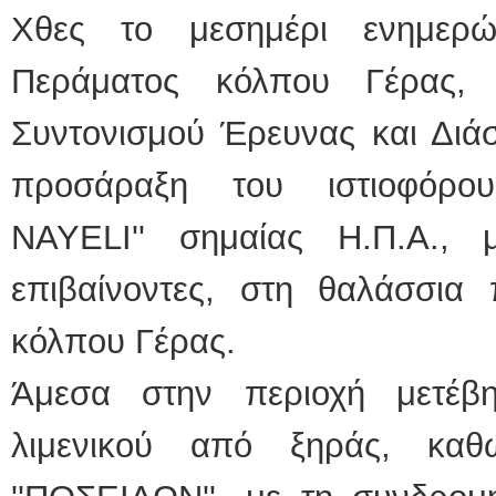
Χθες το μεσημέρι ενημερώ
ΕΙΔΙΚΟΣ ΚΑΡΔΙΟΛΟΓΟ
Περάματος κόλπου Γέρας,
ΚΩΝΣΤΑΝΤΙΝΟΣ
Holter πίεσης κ
Δοκιμασία κοπ
Συντονισμού Έρευνας και Διάσ
υπέρηχος
Μυτιλήνη Βουρν
τηλ.2251302311
προσάραξη του ιστιοφόρο
Γέρα:Παπάδος τ
aroniskos@gmai
NAYELI'' σημαίας Η.Π.Α., 
Φυσικοθεραπεύτρια Man
επιβαίνοντες, στη θαλάσσια 
Σταυρουλάκη-Γα
Πτυχιούχος Φυσ
ΑΤΕΙ Θεσσαλον
Σύμβαση με Ε
κόλπου Γέρας.
Ασκληπιού 39 
Μυτιλήνη
τηλ. 22510-548
Άμεσα στην περιοχή μετέβ
λιμενικού από ξηράς, κα