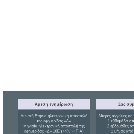
Άμεση ενημέρωση
Σας συμ
Δυνατή Ετήσια ηλεκτρονική αποστολή
Μικρές αγγελίες σε 
της εφημερίδας «Δ»
1 εβδομάδα απ
Μηνιαία ηλεκτρονική αποστολή της
2 εβδομάδες α
εφημερίδας «Δ» 10Ε (+4% Φ.Π.Α)
1 μήνας από