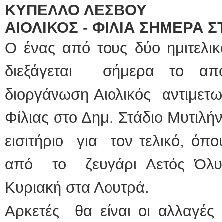
ΚΥΠΕΛΛΟ ΛΕΣΒΟΥ
ΕΙΔΙΚΟΣ ΚΑΡΔΙΟΛΟΓΟΣ
ΑΙΟΛΙΚΟΣ - ΦΙΛΙΑ ΣΗΜΕΡΑ 
ΚΩΝΣΤΑΝΤΙΝΟΣ 
Ο ένας από τους δύο ημιτελι
Holter πίεσης και 
Δοκιμασία κοπώσ
υπέρηχος
Μυτιλήνη Βουρνάζ
διεξάγεται σήμερα το απ
τηλ.2251302311
Γέρα:Παπάδος τηλ
aroniskos@gmail.
διοργάνωση Αιολικός αντιμετω
Φυσικοθεραπεύτρια Manua
Φίλιας στο Δημ. Στάδιο Μυτιλή
Σταυρουλάκη-Γαλάτ
Πτυχιούχος Φυσικ
εισιτήριο για τον τελικό, όπ
ΑΤΕΙ Θεσσαλονίκ
Σύμβαση με ΕΟΠ
Ασκληπιού 39 Χρ
από το ζευγάρι Αετός Όλυ
Μυτιλήνη
τηλ. 22510-54898-
Κυριακή στα Λουτρά.
Αρκετές θα είναι οι αλλαγές