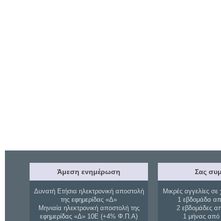
Άμεση ενημέρωση
Σας συμ
Δυνατή Ετήσια ηλεκτρονική αποστολή
Μικρές αγγελίες σε 
της εφημερίδας «Δ»
1 εβδομάδα απ
Μηνιαία ηλεκτρονική αποστολή της
2 εβδομάδες α
εφημερίδας «Δ» 10Ε (+4% Φ.Π.Α)
1 μήνας από