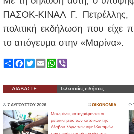
Με τη δήλωση αυτή, ο υποψήφ
ΠΑΣΟΚ-ΚΙΝΑΛ Γ. Πετρέλλης, 
πολιτική εκδήλωση που είχε π
το απόγευμα στην «Μαρίνα».
Share
Facebook
Twitter
Email
WhatsApp
Viber
ΔΙΑΒΑΣΤΕ
Τελευταίες ειδήσεις
7 ΑΥΓΟΥΣΤΟΥ 2026
ΟΙΚΟΝΟΜΙΑ
Μειωμένες καταγράφονται οι
μετακινήσεις των κατοίκων της
Λέσβου λόγω των υψηλών τιμών
των υγρών καυσίμων κίνησης,