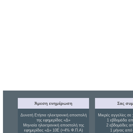
Άμεση ενημέρωση
Σας συμ
Δυνατή Ετήσια ηλεκτρονική αποστολή
Μικρές αγγελίες σε 
της εφημερίδας «Δ»
1 εβδομάδα απ
Μηνιαία ηλεκτρονική αποστολή της
2 εβδομάδες α
εφημερίδας «Δ» 10Ε (+4% Φ.Π.Α)
1 μήνας από