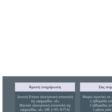
Άμεση ενημέρωση
Σας συμ
Δυνατή Ετήσια ηλεκτρονική αποστολή
Μικρές αγγελίες σε 
της εφημερίδας «Δ»
1 εβδομάδα απ
Μηνιαία ηλεκτρονική αποστολή της
2 εβδομάδες α
εφημερίδας «Δ» 10Ε (+4% Φ.Π.Α)
1 μήνας από