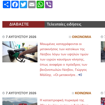
Share
Facebook
Twitter
Email
WhatsApp
Viber
ΔΙΑΒΑΣΤΕ
Τελευταίες ειδήσεις
7 ΑΥΓΟΥΣΤΟΥ 2026
ΟΙΚΟΝΟΜΙΑ
Μειωμένες καταγράφονται οι
μετακινήσεις των κατοίκων της
Λέσβου λόγω των υψηλών τιμών
των υγρών καυσίμων κίνησης,
όπως αναφέρει ο πρόεδρος των
βενζινοπωλών Λέσβου, Γιώργος
Μάλλης. «Οι μετακινήσε...
7 ΑΥΓΟΥΣΤΟΥ 2026
ΚΟΙΝΩΝΙΑ
Η καταστροφική πυρκαγιά της