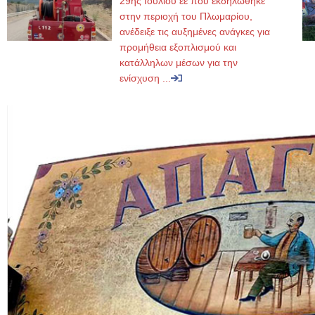
29ης Ιουλίου εε που εκδηλώθηκε
στην περιοχή του Πλωμαρίου,
ανέδειξε τις αυξημένες ανάγκες για
προμήθεια εξοπλισμού και
κατάλληλων μέσων για την
ενίσχυση ...