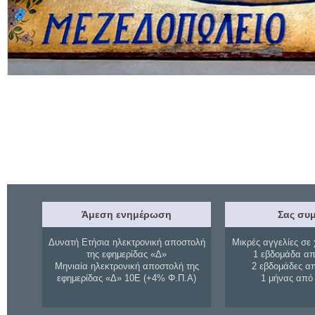
Άμεση ενημέρωση
Σας συμ
Δυνατή Ετήσια ηλεκτρονική αποστολή
Μικρές αγγελίες σε 
της εφημερίδας «Δ»
1 εβδομάδα απ
Μηνιαία ηλεκτρονική αποστολή της
2 εβδομάδες α
εφημερίδας «Δ» 10Ε (+4% Φ.Π.Α)
1 μήνας από