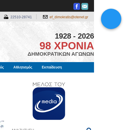
22510-28741
ef_dimokratis@otenet.gr
1928 - 2026
98 ΧΡΟΝΙΑ
ΔΗΜΟΚΡΑΤΙΚΩΝ ΑΓΩΝΩΝ
μός
Αθλητισμός
Εκπαίδευση