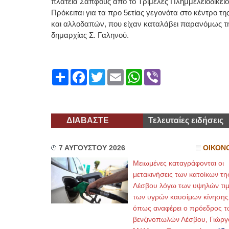
πλατεία Σαπφούς από το Τριμελές Πλημμελειοδικείο 
Πρόκειται για τα προ 5ετίας γεγονότα στο κέντρο τ
και αλλοδαπών, που είχαν καταλάβει παρανόμως την
δημαρχίας Σ. Γαληνού.
Share
Facebook
Twitter
Email
WhatsApp
Viber
ΔΙΑΒΑΣΤΕ
Τελευταίες ειδήσεις
7 ΑΥΓΟΥΣΤΟΥ 2026
ΟΙΚΟΝ
Μειωμένες καταγράφονται οι
μετακινήσεις των κατοίκων τη
Λέσβου λόγω των υψηλών τι
των υγρών καυσίμων κίνησης
όπως αναφέρει ο πρόεδρος τ
βενζινοπωλών Λέσβου, Γιώργ