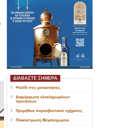
Α
ΔΙΑΒΑΣΤΕ ΣΗΜΕΡΑ
Ψαλίδι στις μετακινήσεις
Διαμόρφωση ολοκληρωμένων
προτάσεων
Προμήθεια πυροσβεστικού οχήματος
Πλακόστρωση Μεγαλοχωρίου