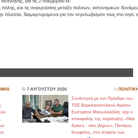
Μυτιλήνης, για τις 2 Νοεμβρίου εε.
ης πόλης, και τις συγκρούσεις μεταξύ πολιτών, αστυνομικών δυνάμε
ΙΩΑΝΝΗΣ Α. ΜΑΛΛΙΑΣ
 πλατεία, διαμαρτυρόμενοι για τον «εγκλωβισμό» τους στο νησί, ε
ΧΕΙΡΟΥΡΓΟΣ
ΟΦΘΑΛΜΙΑΤΡΟΣ
Διδάκτωρ Ιατρικής Σχολής
Πανεπιστημίου Αθηνών
Καλλιπόλεως 3,Νέα Σμύρνη,
τηλ:210-9320215
Καβέτσου 10, Μυτιλήνη, τηλ:
2251038065
Χειρουργός Ωτορινολαρυγγολόγος
Έλενα Μπούμπα
Στρατιωτικός Ιατρός
Διδ.Παν.Αθηνών
ΟΜΙΑ
7 ΑΥΓΟΥΣΤΟΥ 2026
ΠΟΛΙΤΙΚ
Διπλωματούχος Ευρ.Ακαδημίας
Πάρνηθας 95-97 Αχαρναί
Συνάντηση με τον Πρόεδρο του
2102467085 & 6938502258
email- elenboumpa@gmail.com
ς
ΤΕΕ Βορειοανατολικού Αιγαίου,
μών
Ευστράτιο Μανωλακέλλη, είχε ο
,
επικεφαλής της παράταξης «Νέα
ων
δράση - νέος Δήμος», Πανάγος
ος
Κουφέλος, στο πλαίσιο των