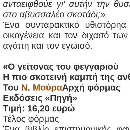
ανταειφθούε γι' αυτήν την θυ
στο αβυσσαλέο σκοτάδι;»
Ένα συνταρακτικό υθιστόρηα 
οικογένεια και τον διχασό τ
αγάπη και τον εγωισό.
«Ο γείτονας του φεγγαριού
Η πιο σκοτεινή καμπή της α
Του
Ν. Μούρα
Αρχή φόρμας
Εκδόσεις «Πηγή»
Τιμή: 16,20 ευρώ
Τέλος φόρμας
Ένα βιβλίο επιστημονικής φα