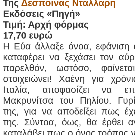
Της
Δέσποινας Νταλλαρή
Εκδόσεις «Πηγή»
Τιμή:
Αρχή φόρμας
17,70 ευρώ
Η Εύα άλλαξε όνοα, εφάνιση α
καταφέρει να ξεχάσει τον αύ
παρελθόν, ωστόσο, φαίνετ
στοιχειώνει! Χαένη για χρόν
Ιταλία, αποφασίζει να επ
Μακρυνίτσα του Πηλίου. Γυρί
της, για να αποδείξει πως έχ
της. Σύντοα, όως, θα έρθει α
καταλάβει πως ο όνος τρόπος ν